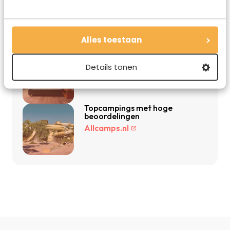
Vakantie 2026: de beste
vakanties en aanbiedingen
Vakantiediscounter.nl
Alles toestaan
Vind de beste hotels voor jouw
reis
Details tonen
Booking.com
Topcampings met hoge
beoordelingen
Allcamps.nl