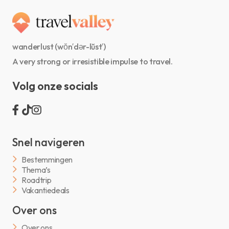
wanderlust (wŏn′dər-lŭst′)
A very strong or irresistible impulse to travel.
Volg onze socials
Snel navigeren
Bestemmingen
Thema’s
Roadtrip
Vakantiedeals
Over ons
Over ons