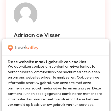
Adriaan de Visser
Adriaan is Channel Insights & Category Manager
bij Bacardi Nederland, en heeft al veel van de
wereld gezien in Europa en de Verenigde Staten.
Deze website maakt gebruik van cookies
Next destination: rondreizen in Azië.
We gebruiken cookies om content en advertenties te
personaliseren, om functies voor social media te bieden
en om ons websiteverkeer te analyseren. Ook delen we
informatie over uw gebruik van onze site met onze
partners voor social media, adverteren en analyse. Deze
partners kunnen deze gegevens combineren met andere
De beste reisdeals van dit moment
informatie die u aan ze heeft verstrekt of die ze hebben
verzameld op basis van uw gebruik van hun services.