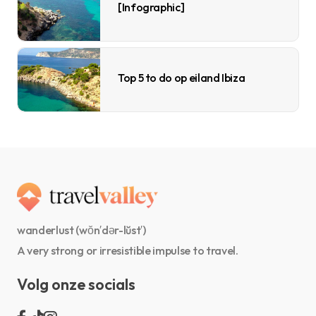
[Infographic]
Top 5 to do op eiland Ibiza
wanderlust (wŏn′dər-lŭst′)
A very strong or irresistible impulse to travel.
Volg onze socials