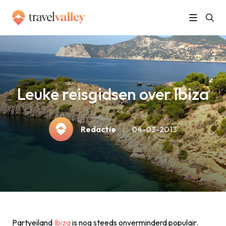
»
Home
Leuke reisgidsen over Ibiza
Leuke reisgidsen over Ibiza
Redactie
04-03-2013
Partyeiland
Ibiza
is nog steeds onverminderd populair.