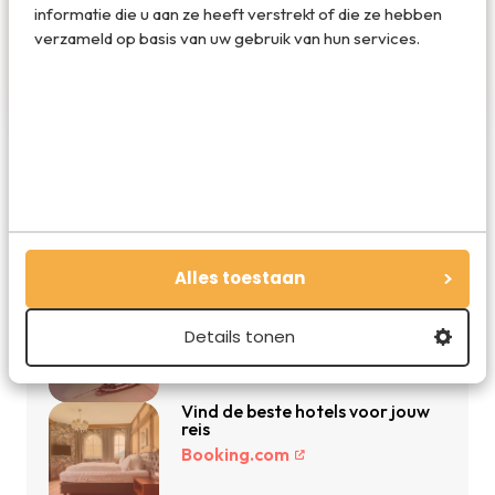
De redactie van Travelvalley houd je op de
informatie die u aan ze heeft verstrekt of die ze hebben
hoogte van reisnieuws en trends in de reiswereld.
verzameld op basis van uw gebruik van hun services.
Volg ons ook via TikTok, Facebook en Instagram
en mis niets!
De beste reisdeals van dit moment
Alles toestaan
Vakantie 2026: de beste
vakanties en aanbiedingen
Details tonen
Vakantiediscounter.nl
Vind de beste hotels voor jouw
reis
Booking.com