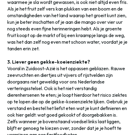
waarmee je sla wordt gewassen, is ook niet altijd even fris.
Als je het fruit zelf vers kan plukken van een boom en de
omstandigheden van het land waarop het groeit kunt zien,
kun je beter inschatten of je aan die mango over vier uur
nog steeds even fijne herinneringen hebt. Als je groente
fruit koopt op de markt of bij een kraampje langs de weg,
was het dan zelf nog even met schoon water, voordat je je
tanden erin zet.
3. Liever geen gekke-koeienziekte?
Vooral in Zuidoost-Azië is het oppassen geblazen. Rauwe
zeevruchten en diertjes uit vijvers of rijstvelden zijn
doorgaans niet geweldig voor ons Nederlandse
verteringsstelsel. Ook is het niet verstandig
dierenhersenen te eten; je loopt hierdoor het risico ziektes
op te lopen die op de gekke-koeienziekte lijken. Gebruik je
verstand en bestel het liefst eten wat je kunt definieren en
ook hier geldt: wat goed gekookt of doorgebakken is.
Zelfs wanneer je bovenstaand voedsel links laat liggen,
blijft er genoeg te kiezen over, zonder dat je je hoeft te
vergrijpen aan een fastfoodketen.