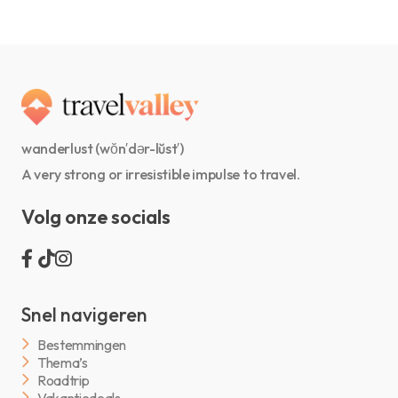
wanderlust (wŏn′dər-lŭst′)
A very strong or irresistible impulse to travel.
Volg onze socials
Snel navigeren
Bestemmingen
Thema’s
Roadtrip
Vakantiedeals