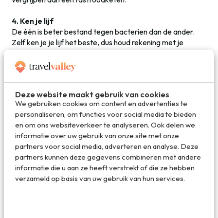
4. Ken je lijf
De één is beter bestand tegen bacterien dan de ander.
Zelf ken je je lijf het beste, dus houd rekening met je
gestel. Als je thuis doorgaans met name aardappelen met
groente eet, is je lijf wellicht minder goed bestand tegen
onbekend voedsel dan wanneer je al gewend bent
gevarieerd of heet te eten. Krijg je cavia of slang
Deze website maakt gebruik van cookies
aangeboden, denk dan vooraf goed na hoe je verwacht
We gebruiken cookies om content en advertenties te
dat je lijf erop zal reageren en neem gerust even een kijkje
personaliseren, om functies voor social media te bieden
in de keuken: hoe wordt het eten klaargemaakt? Als je
en om ons websiteverkeer te analyseren. Ook delen we
veel reist, raak je meer gewend aan buitenlands eten. Toch
informatie over uw gebruik van onze site met onze
is het niet handig te proberen immuun te worden door
partners voor social media, adverteren en analyse. Deze
risicovolle gerechten te eten zoals de locals doen. Je kunt
partners kunnen deze gegevens combineren met andere
het risico lopen op ernstige, soms levensbedreigende
informatie die u aan ze heeft verstrekt of die ze hebben
infecties zoals dysenterie en paratyfus, of ziekten als
verzameld op basis van uw gebruik van hun services.
hepatitis E en verschillende soorten parasieten.
5. Antibiotica
Antibiotica worden zelden voorgeschreven om te