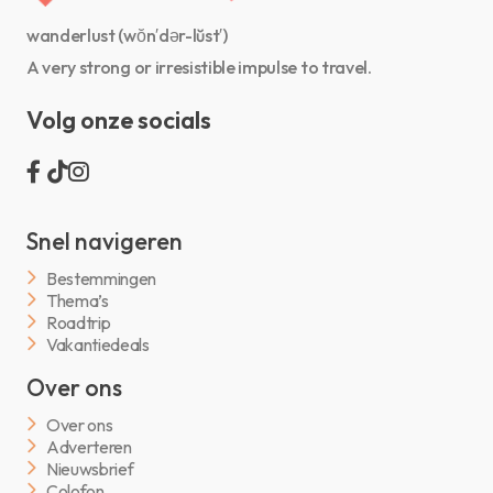
wanderlust (wŏn′dər-lŭst′)
A very strong or irresistible impulse to travel.
Volg onze socials
Snel navigeren
Bestemmingen
Thema’s
Roadtrip
Vakantiedeals
Over ons
Over ons
Adverteren
Nieuwsbrief
Colofon