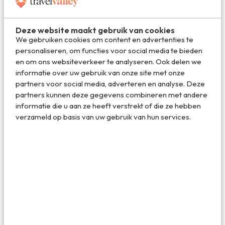
keukens. Je deelt het natuurlijk wel met andere studenten,
zoals in een echt studentenhuis. En er wordt een hoop
Deze website maakt gebruik van cookies
georganiseerd, zoals taalcursussen, workshops, BBQ’s en
We gebruiken cookies om content en advertenties te
filmvertoningen.En dan staat er ook nog een VANMOOF
personaliseren, om functies voor social media te bieden
designfiets klaar om de stad te verkennen.
en om ons websiteverkeer te analyseren. Ook delen we
informatie over uw gebruik van onze site met onze
partners voor social media, adverteren en analyse. Deze
partners kunnen deze gegevens combineren met andere
informatie die u aan ze heeft verstrekt of die ze hebben
verzameld op basis van uw gebruik van hun services.
Deel dit artikel
Deel via E-mail
Deel op WhatsApp