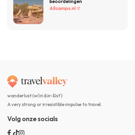
beoordelingen
Allcamps.nl
wanderlust (wŏn′dər-lŭst′)
A very strong or irresistible impulse to travel.
Volg onze socials