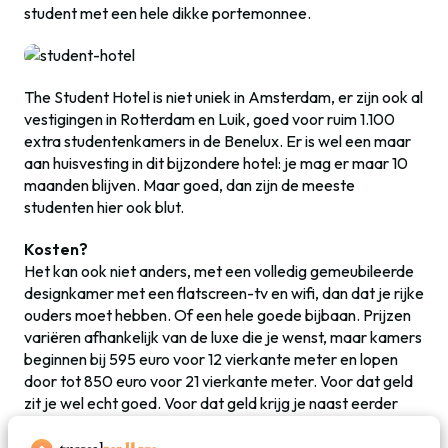
student met een hele dikke portemonnee.
The Student Hotel is niet uniek in Amsterdam, er zijn ook al
vestigingen in Rotterdam en Luik, goed voor ruim 1.100
extra studentenkamers in de Benelux. Er is wel een maar
aan huisvesting in dit bijzondere hotel: je mag er maar 10
maanden blijven. Maar goed, dan zijn de meeste
studenten hier ook blut.
Kosten?
Het kan ook niet anders, met een volledig gemeubileerde
designkamer met een flatscreen-tv en wifi, dan dat je rijke
ouders moet hebben. Of een hele goede bijbaan. Prijzen
variëren afhankelijk van de luxe die je wenst, maar kamers
beginnen bij 595 euro voor 12 vierkante meter en lopen
door tot 850 euro voor 21 vierkante meter.
Voor dat geld
zit je wel echt goed. Voor dat geld krijg je naast eerder
genoemde faciliteiten ook nog een
game room met
pooltafels, laundry room, lounge en gemeenschappelijke