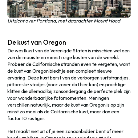
Uitzicht over Portland, met daarachter Mount Hood
De kust van Oregon
De westkust van de Verenigde Staten is misschien wel een
van de mooiste en meest ruige kusten van de wereld.
Probeer de Californische stranden even te vergeten, want
de kust van Oregon biedt je een compleet nieuwe
ervaring. Deze kust barst van de verborgen surfstrandjes,
pittoreske stadjes (voor zover dat hier kan) en prachtige
kliffen die allemaal bij zonsondergang de perfecte plek zijn
voor wonderbaarlijke fotomomenten. Meningen
verschillen natuurlijk, maar de kust van Oregon is op zijn
minst zo mooi als de Californische kust, maar dan een
factor 10 rustiger.
Het maakt niet uit of je een zonaanbidder bent of meer
houd van hiken, in Oregon is er voor ieder wat wils.