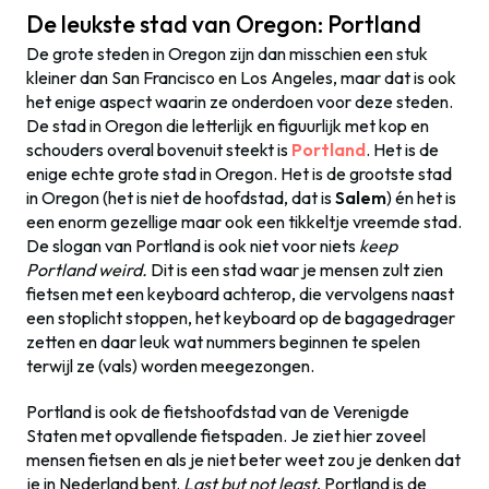
De leukste stad van Oregon: Portland
De grote steden in Oregon zijn dan misschien een stuk
kleiner dan San Francisco en Los Angeles, maar dat is ook
het enige aspect waarin ze onderdoen voor deze steden.
De stad in Oregon die letterlijk en figuurlijk met kop en
schouders overal bovenuit steekt is
Portland
. Het is de
enige echte grote stad in Oregon. Het is de grootste stad
in Oregon (het is niet de hoofdstad, dat is
Salem
) én het is
een enorm gezellige maar ook een tikkeltje vreemde stad.
De slogan van Portland is ook niet voor niets
keep
Portland weird.
Dit is een stad waar je mensen zult zien
fietsen met een keyboard achterop, die vervolgens naast
een stoplicht stoppen, het keyboard op de bagagedrager
zetten en daar leuk wat nummers beginnen te spelen
terwijl ze (vals) worden meegezongen.
Portland is ook de fietshoofdstad van de Verenigde
Staten met opvallende fietspaden. Je ziet hier zoveel
mensen fietsen en als je niet beter weet zou je denken dat
je in Nederland bent.
Last but not least
, Portland is de