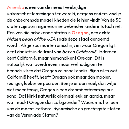
Amerika
is een van de meest veelzijdige
vakantiebestemmingen ter wereld, nergens anders vind je
de onbegrensde mogelijkheden die je hier vindt. Van de 50
staten zijn sommige enorme bekend en andere totaal niet.
Eén van die onbekende staten is
Oregon
, een echte
hidden pearl of the USA
zoals deze staat genoemd
wordt. Als je zou moeten omschrijven waar Oregon ligt,
zegt dan iets in de trant van
boven Californië
. Iedereen
kent Californië, maar niemand kent Oregon. Dit is
natuurlijk wat overdreven, maar wel nodig om te
benadrukken dat Oregon zo onbekend is. Bijna alles wat
Californië heeft, heeft Oregon ook maar dan mooier,
rustiger, leuker en puurder. Ben je er eenmaal, dan wil je
niet meer terug, Oregon is een droombestemming pur
sang. Dat klinkt natuurlijk allemaal leuk en aardig, maar
wat maakt Oregon dan zo bijzonder? Waarom is het een
van de meest leefbare, dynamische en prachtigste staten
van de Verenigde Staten?