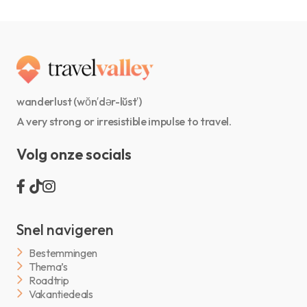
wanderlust (wŏn′dər-lŭst′)
A very strong or irresistible impulse to travel.
Volg onze socials
Snel navigeren
Bestemmingen
Thema’s
Roadtrip
Vakantiedeals