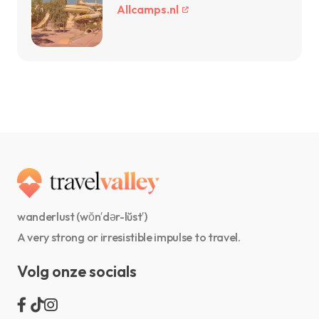
Allcamps.nl
wanderlust (wŏn′dər-lŭst′)
A very strong or irresistible impulse to travel.
Volg onze socials