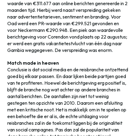
waarde van €311.677 aan online berichten genereerde in 2
maanden tijd. Hierbij werd naast verspreiding gekeken
naar advertentietarieven, sentiment en branding. Voor
Oad werd een PR-waarde van €299.521 gevonden en
voor Neckermann €290.948. Een piek aan waardevolle
berichtgeving voor Corendon vond plaats op 22 augustus;
er werd een gratis vakantietestvlucht van één dag naar
Gambia weggegeven. De verspreiding was enorm.
Match made in heaven
Conclusie is dat social media en de reisbranche ontzettend
goed bij elkaar passen. En daar lijken beide partijen goed
van te profiteren. Hoewel de berichtgeving erg positief is,
blijft de branche nog wat achter op andere branches in
aantal berichten. De aantallen zijn niet tot weinig
gestegen ten opzichte van 2010. Daarom een afsluiting
met een kritische noot. Het is makkelijk om in te spelen op
een behoefte die er al is, de echte uitdaging voor
reisbranches zal in de toekomst liggen bij de originaliteit
van social campagnes. Pas dan zal de populariteit van