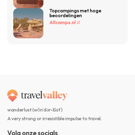
Topcampings met hoge
beoordelingen
Allcamps.nl
wanderlust (wŏn′dər-lŭst′)
A very strong or irresistible impulse to travel.
Volg onze socials