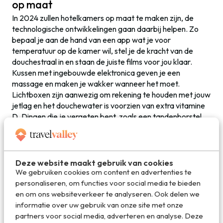
op maat
In 2024 zullen hotelkamers op maat te maken zijn, de
technologische ontwikkelingen gaan daarbij helpen. Zo
bepaal je aan de hand van een app wat je voor
temperatuur op de kamer wil, stel je de kracht van de
douchestraal in en staan de juiste films voor jou klaar.
Kussen met ingebouwde elektronica geven je een
massage en maken je wakker wanneer het moet.
Lichtboxen zijn aanwezig om rekening te houden met jouw
jetlag en het douchewater is voorzien van extra vitamine
D. Dingen die je vergeten bent, zoals een tandenborstel,
kun je met een 3D printer zelf uitprinten.
Wil je meer weten over reizen in de toekomst, lees dan
ook een blik op de
vliegvelden en vliegtuigen anno 2024
.
Deze website maakt gebruik van cookies
We gebruiken cookies om content en advertenties te
personaliseren, om functies voor social media te bieden
Deel dit artikel
en om ons websiteverkeer te analyseren. Ook delen we
informatie over uw gebruik van onze site met onze
partners voor social media, adverteren en analyse. Deze