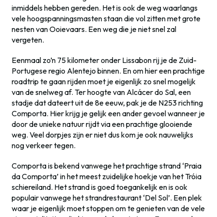
inmiddels hebben gereden. Het is ook de weg waarlangs
vele hoogspanningsmasten staan die vol zitten met grote
nesten van Ooievaars. Een weg die je niet snel zal
vergeten.
Eenmaal zo’n 75 kilometer onder Lissabon rij je de Zuid-
Portugese regio Alentejo binnen. En om hier een prachtige
roadtrip te gaan rijden moet je eigenlijk zo snel mogelijk
van de snelweg af. Ter hoogte van Alcácer do Sal, een
stadje dat dateert uit de 8e eeuw, pak je de N253 richting
Comporta. Hier krijg je gelijk een ander gevoel wanneer je
door de unieke natuur rijdt via een prachtige glooiende
weg. Veel dorpjes zijn er niet dus kom je ook nauwelijks
nog verkeer tegen.
Comporta is bekend vanwege het prachtige strand ‘Praia
da Comporta’ in het meest zuidelijke hoekje van het Tróia
schiereiland. Het strand is goed toegankelijk en is ook
populair vanwege het strandrestaurant ‘Del Sol’. Een plek
waar je eigenlijk moet stoppen om te genieten van de vele