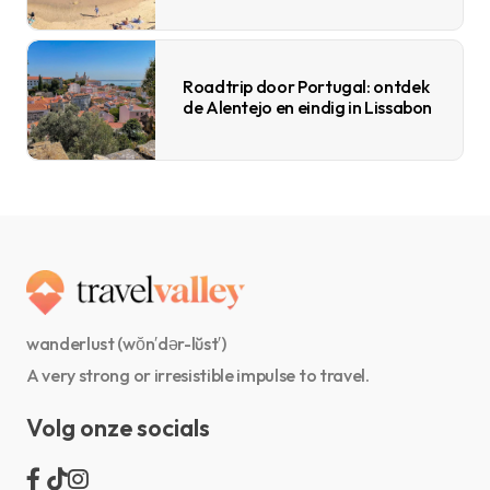
Roadtrip door Portugal: ontdek
de Alentejo en eindig in Lissabon
wanderlust (wŏn′dər-lŭst′)
A very strong or irresistible impulse to travel.
Volg onze socials