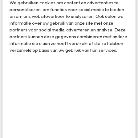
We gebruiken cookies om content en advertenties te
Je gebruikt ‘bellen’ wanneer je stiekem hoopt dat je
personaliseren, om functies voor social media te bieden
telefoon ergens in je hotelkamer ligt.
en om ons websiteverkeer te analyseren. Ook delen we
informatie over uw gebruik van onze site met onze
‘Wipe’ betekent dat je telefoon zichzelf terugzet
partners voor social media, adverteren en analyse. Deze
naar de fabrieksinstellingen, hierdoor worden wel alle
partners kunnen deze gegevens combineren met andere
persoonlijke gegevens gewist.
let op:
Hierna wordt je
telefoon volledig gewist en onvindbaar, dus overweeg
informatie die u aan ze heeft verstrekt of die ze hebben
deze keuze goed.
verzameld op basis van uw gebruik van hun services.
Je gebruikt ‘lock’ om je telefoon te beveiligen met een
code zodat de nieuwe eigenaar er niet makkelijk bij
kan.
Tip 3: doe aangifte op je vakantieadres
Ga altijd naar de lokale politie om aangifte te doen van
telefoondiefstal. Ten eerste omdat de politie dan weet
dat jij de rechtmatige eigenaar bent in het geval dat je