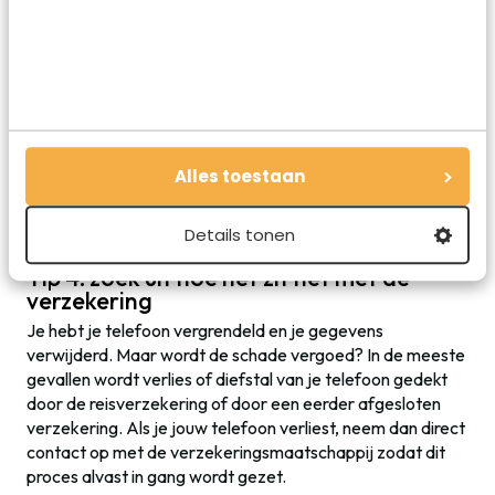
telefoon toch nog wordt gevonden. Maar ook omdat een
aangiftebewijs meestal nodig is om voor de vergoeding
van de verzekering in aanmerking te komen. Voor het
indienen van een aangifte heb je het IMEI-nummer van de
smartphone nodig. Maar als het goed is heb je die al
opgeschreven voordat je vertrok. Zo niet: doe dit vanaf nu
maar wel!
Alles toestaan
Details tonen
Tip 4: zoek uit hoe het zit het met de
verzekering
Je hebt je telefoon vergrendeld en je gegevens
verwijderd. Maar wordt de schade vergoed? In de meeste
gevallen wordt verlies of diefstal van je telefoon gedekt
door de reisverzekering of door een eerder afgesloten
verzekering. Als je jouw telefoon verliest, neem dan direct
contact op met de verzekeringsmaatschappij zodat dit
proces alvast in gang wordt gezet.