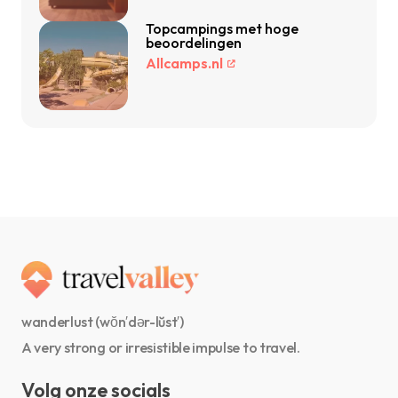
Topcampings met hoge
beoordelingen
Allcamps.nl
wanderlust (wŏn′dər-lŭst′)
A very strong or irresistible impulse to travel.
Volg onze socials