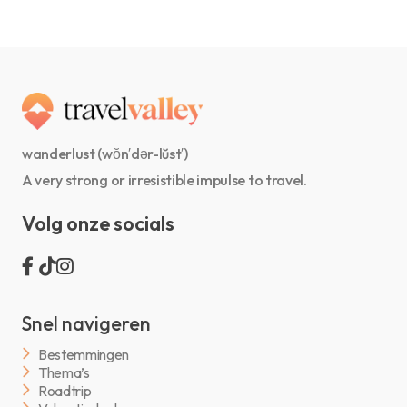
wanderlust (wŏn′dər-lŭst′)
A very strong or irresistible impulse to travel.
Volg onze socials
Snel navigeren
Bestemmingen
Thema’s
Roadtrip