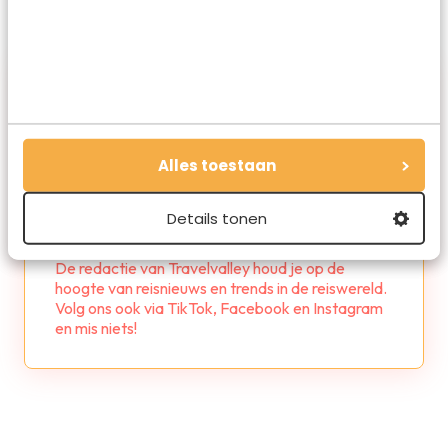
Alles toestaan
Redactie Travelvalley
Details tonen
De redactie van Travelvalley houd je op de
hoogte van reisnieuws en trends in de reiswereld.
Volg ons ook via TikTok, Facebook en Instagram
en mis niets!