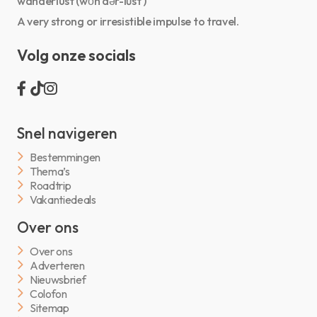
wanderlust (wŏn′dər-lŭst′)
A very strong or irresistible impulse to travel.
Volg onze socials
Snel navigeren
Bestemmingen
Thema’s
Roadtrip
Vakantiedeals
Over ons
Over ons
Adverteren
Nieuwsbrief
Colofon
Sitemap