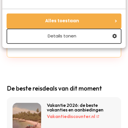
Redactie Travelvalley
Alles toestaan
De redactie van Travelvalley houd je op de
hoogte van reisnieuws en trends in de reiswereld.
Details tonen
Volg ons ook via TikTok, Facebook en Instagram
en mis niets!
De beste reisdeals van dit moment
Vakantie 2026: de beste
vakanties en aanbiedingen
Vakantiediscounter.nl