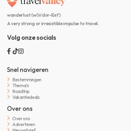
wanderlust (wŏn′dər-lŭst′)
A very strong or irresistible impulse to travel.
Volg onze socials
Snel navigeren
Bestemmingen
Thema’s
Roadtrip
Vakantiedeals
Over ons
Over ons
Adverteren
Nieuwsbrief