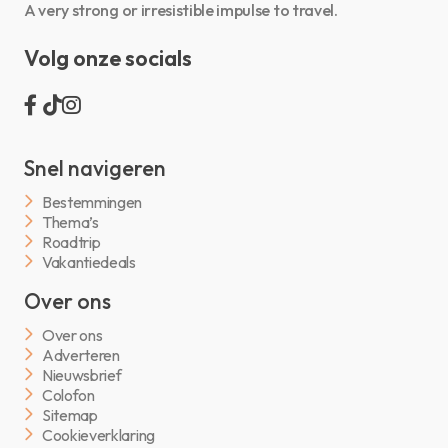
A very strong or irresistible impulse to travel.
Volg onze socials
Snel navigeren
Bestemmingen
Thema’s
Roadtrip
Vakantiedeals
Over ons
Over ons
Adverteren
Nieuwsbrief
Colofon
Sitemap
Cookieverklaring