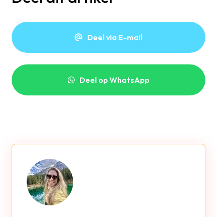
Deel via E-mail
Deel op WhatsApp