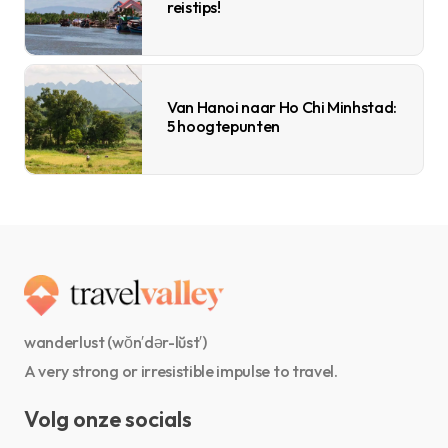
reistips!
Van Hanoi naar Ho Chi Minhstad:
5 hoogtepunten
wanderlust (wŏn′dər-lŭst′)
A very strong or irresistible impulse to travel.
Volg onze socials