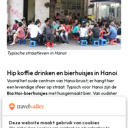
Typische straatleven in Hanoi
Hip koffie drinken en bierhuisjes in Hanoi
Vooral het oude centrum van Hanoi bruist; er hangt hier
een levendige sfeer op straat. Typisch voor Hanoi zijn de
Bia Hoi-bierhuisjes
met huisgemaakt bier. Van oudsher
bevat dit bier geen conserveringsmiddel en het aangezien
de Vietnamese temperaturen behoorlijk hoog zijn en het
bier dus snel kan bederven, vloeit bier hier dan ook rijkelijk.
De terrasjes verspreiden zich over de trottoirs rondom
Deze website maakt gebruik van cookies
deze bierhuisjes en hoe drukker het wordt, hoe meer
We gebruiken cookies om content en advertenties te