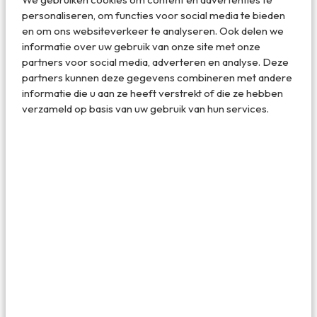
plastic mini-krukjes er worden aangeschoven.
personaliseren, om functies voor social media te bieden
en om ons websiteverkeer te analyseren. Ook delen we
Overal in Hanoi vind je
Cong Caphe
, zeg maar de
informatie over uw gebruik van onze site met onze
Starbucks van
Vietnam
maar dan leuker. Sfeervolle
partners voor social media, adverteren en analyse. Deze
koffiebarretjes voor hipsters waar je heerlijke koffie kunt
partners kunnen deze gegevens combineren met andere
drinken. En je zou dat niet direct verwachten, dat je in
informatie die u aan ze heeft verstrekt of die ze hebben
Vietnam goede koffie kunt drinken (de meeste Aziatische
verzameld op basis van uw gebruik van hun services.
landen staan nu niet bepaald bekend om hun lekkere
koffie), maar hier kan dat dus wel. Het is ook nog eens
Instagram-waardig!
De lekkerste pho van Hanoi vind je hier
Reizen door Vietnam
is op culinair gebied een ware
traktatie. De betere pho (het beroemde Vietnamese
noodle gerecht) vind je bij
Bun Bo Nam Bo
, een
legendarisch eettentje dat eigenlijk maar één gerecht op
de kaart heeft, dat ze tot in de finesse beheersen. Locals