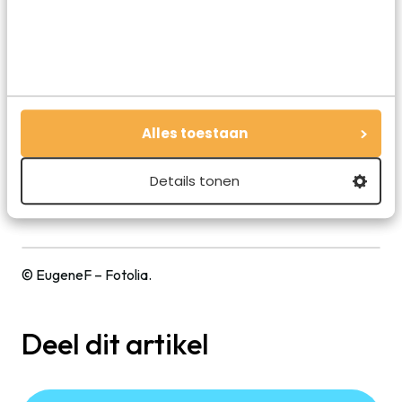
fietsen kilometers om om hier aan te schuiven in de lange
rij. Elk krukje aan de lange tafels is op elk willekeurig
tijdstip van de dag bezet. In de open keuken aan de
straatzijde wordt aan de lopende band beef en taugé
gewokt. Aan de noodles worden verse kruiden
toegevoegd, munt, koriander, gember, limoen, gefrituurde
uitjes, lente ui, pinda’s en een aantal geheime ingrediënten,
Alles toestaan
die een unieke smaaksensatie vormen. Je hoeft alleen
maar je vingers in de lucht te steken om te bestellen, want
Details tonen
Bun Bo Nam Bo it is!
© EugeneF – Fotolia.
Deel dit artikel