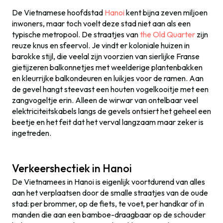
De Vietnamese hoofdstad
Hanoi
kent bijna zeven miljoen
inwoners, maar toch voelt deze stad niet aan als een
typische metropool. De straatjes van
the Old Quarter
zijn
reuze knus en sfeervol. Je vindt er koloniale huizen in
barokke stijl, die veelal zijn voorzien van sierlijke Franse
gietijzeren balkonnetjes met weelderige plantenbakken
en kleurrijke balkondeuren en luikjes voor de ramen. Aan
de gevel hangt steevast een houten vogelkooitje met een
zangvogeltje erin. Alleen de wirwar van ontelbaar veel
elektriciteitskabels langs de gevels ontsiert het geheel een
beetje en het feit dat het verval langzaam maar zeker is
ingetreden.
Verkeershectiek in Hanoi
De Vietnamees in Hanoi is eigenlijk voortdurend van alles
aan het verplaatsen door de smalle straatjes van de oude
stad: per brommer, op de fiets, te voet, per handkar of in
manden die aan een bamboe-draagbaar op de schouder