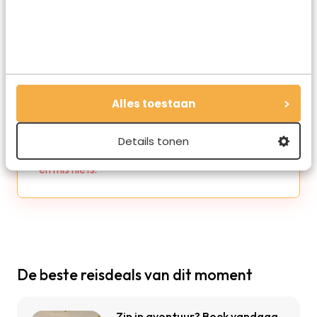
Redactie Travelvalley
Alles toestaan
De redactie van Travelvalley houd je op de
hoogte van reisnieuws en trends in de reiswereld.
Details tonen
Volg ons ook via TikTok, Facebook en Instagram
en mis niets!
De beste reisdeals van dit moment
Zin in avontuur? Boek vandaag