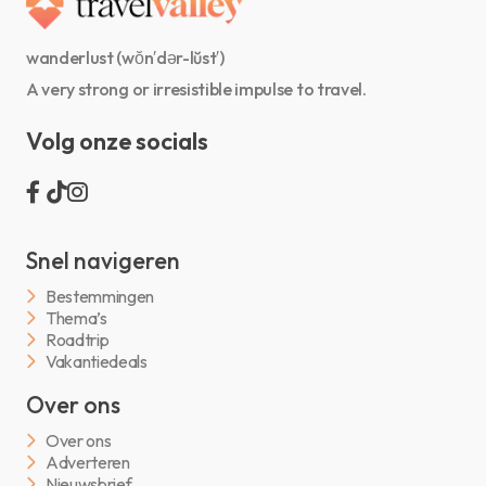
wanderlust (wŏn′dər-lŭst′)
A very strong or irresistible impulse to travel.
Volg onze socials
Snel navigeren
Bestemmingen
Thema’s
Roadtrip
Vakantiedeals
Over ons
Over ons
Adverteren
Nieuwsbrief