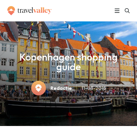
»
Home
Kopenhagen shopping guide
Kopenhagen shopping
guide
Redactie
11-03-2015