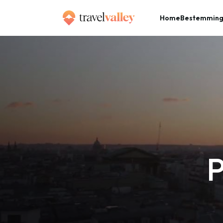
Home
Bestemmin
»
Home
Parijs in 3 minuten
P