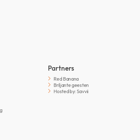
Partners
Red Banana
Briljante geesten
Hosted by: Savvii
ng