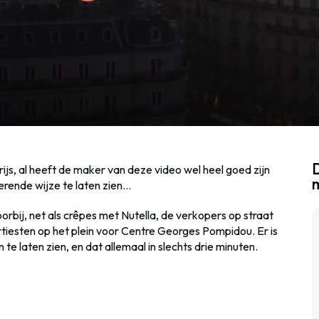
D
arijs, al heeft de maker van deze video wel heel goed zijn
erende wijze te laten zien…
orbij, net als crêpes met Nutella, de verkopers op straat
rtiesten op het plein voor Centre Georges Pompidou. Er is
e laten zien, en dat allemaal in slechts drie minuten.