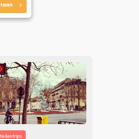
staan
tedentrips