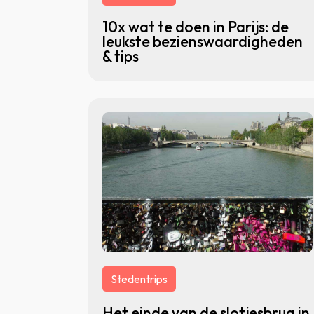
10x wat te doen in Parijs: de
leukste bezienswaardigheden
& tips
Stedentrips
Het einde van de slotjesbrug in