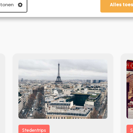
 tonen
Alles toe
Stedentrips
S