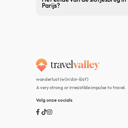
Parijs?
wanderlust (wŏn′dər-lŭst′)
A very strong or irresistible impulse to travel.
Volg onze socials