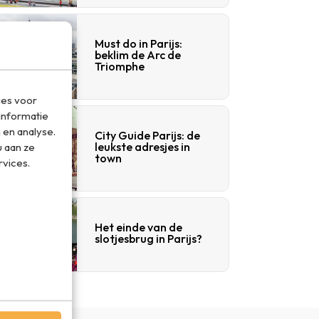
Must do in Parijs:
beklim de Arc de
Triomphe
ies voor
informatie
 en analyse.
City Guide Parijs: de
leukste adresjes in
 aan ze
town
rvices.
Het einde van de
slotjesbrug in Parijs?