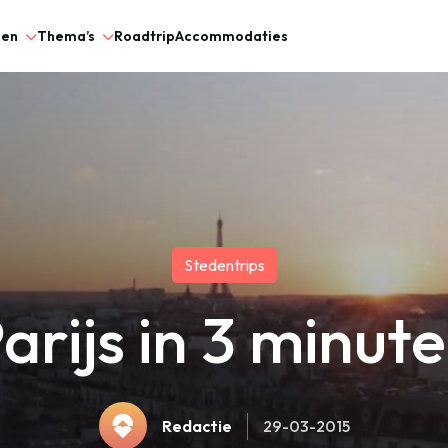
gen
Thema’s
Roadtrip
Accommodaties
Stedentrips
arijs in 3 minut
Redactie
29-03-2015