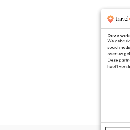
Deze webs
We gebruike
social medi
over uw geb
Deze partn
heeft verst