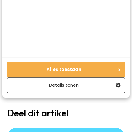
Overal zie je deze mooie kleuren
De volgende dag in het hotel (Ribera de Triana) nog
genoten van al het lekkers wat er klaar stond tijdens het
ontbijt en na het uitchecken met de taxi richting het
Alles toestaan
vliegveld.
Wil je er even een paar dagen tussenuit in een levendige
Details tonen
en historische stad, dan is Sevilla zeker een aanrader!
Deel dit artikel