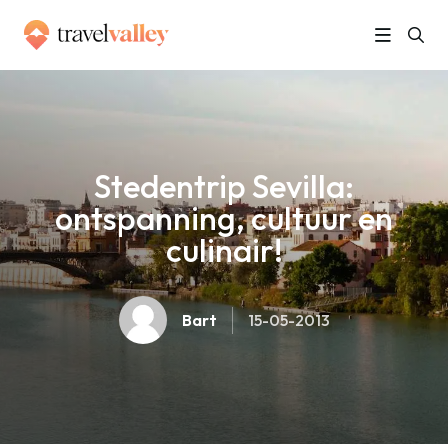
»
Home
Stedentrip Sevilla: ontspanning, cultuur en culinair!
Stedentrip Sevilla:
ontspanning, cultuur en
culinair!
Bart
15-05-2013