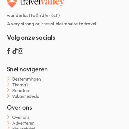
wanderlust (wŏn′dər-lŭst′)
A very strong or irresistible impulse to travel.
Volg onze socials
Snel navigeren
Bestemmingen
Thema’s
Roadtrip
Vakantiedeals
Over ons
Over ons
Adverteren
Nieuwsbrief