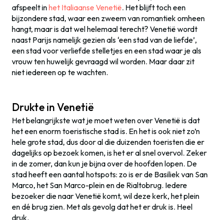
afspeelt in
het Italiaanse Venetië
. Het blijft toch een
bijzondere stad, waar een zweem van romantiek omheen
hangt, maar is dat wel helemaal terecht? Venetië wordt
naast Parijs namelijk gezien als ‘een stad van de liefde’,
een stad voor verliefde stelletjes en een stad waar je als
vrouw ten huwelijk gevraagd wil worden. Maar daar zit
niet iedereen op te wachten.
Drukte in Venetië
Het belangrijkste wat je moet weten over Venetië is dat
het een enorm toeristische stad is. En het is ook niet zo’n
hele grote stad, dus door al die duizenden toeristen die er
dagelijks op bezoek komen, is het er al snel overvol. Zeker
in de zomer, dan kun je bijna over de hoofden lopen. De
stad heeft een aantal hotspots: zo is er de Basiliek van San
Marco, het San Marco-plein en de Rialtobrug. Iedere
bezoeker die naar Venetië komt, wil deze kerk, het plein
en dé brug zien. Met als gevolg dat het er druk is. Heel
druk.