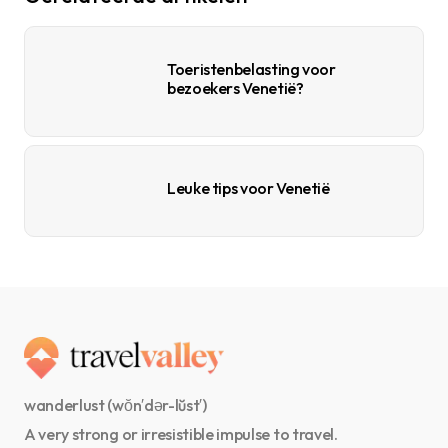
Toeristenbelasting voor
bezoekers Venetië?
Leuke tips voor Venetië
wanderlust (wŏn′dər-lŭst′)
A very strong or irresistible impulse to travel.