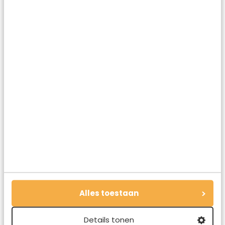
venetie_toeristen
Alles toestaan
venetie_oude gebouwen
Details tonen