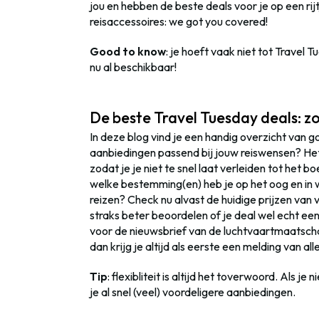
jou en hebben de beste deals voor je op een rijt
reisaccessoires: we got you covered!
Good to know
: je hoeft vaak niet tot Travel
nu al beschikbaar!
De beste Travel Tuesday deals: zo 
In deze blog vind je een handig overzicht van g
aanbiedingen passend bij jouw reiswensen? Het
zodat je je niet te snel laat verleiden tot het bo
welke bestemming(en) heb je op het oog en in w
reizen? Check nu alvast de huidige prijzen van
straks beter beoordelen of je deal wel echt een s
voor de nieuwsbrief van de luchtvaartmaatschap
dan krijg je altijd als eerste een melding van al
Tip
: flexibliteit is altijd het toverwoord. Als j
je al snel (veel) voordeligere aanbiedingen.