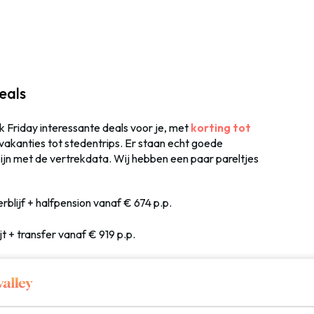
eals
k Friday interessante deals voor je, met
korting tot
vakanties tot stedentrips. Er staan echt goede
 zijn met de vertrekdata. Wij hebben een paar pareltjes
erblijf + halfpension vanaf € 674 p.p.
ijt + transfer vanaf € 919 p.p.
e vanaf € 489 p.p.
ondom Travel Tuesday en Black Friday. Ze hebben er zelfs