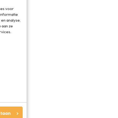
ies voor
informatie
 en analyse.
 aan ze
rvices.
staan