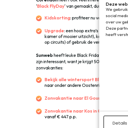
Deze webs
‘
Black FlyDay
‘ van gemaakt, dus sla je slag, m
We gebruike
social medi
Kidskorting
: profiteer nu van tot wel 200
over uw geb
Deze partn
Upgrade
: een hoop extra’s zijn nu gratis
heeft verst
kamer of mooier uitzicht), korting op Spa/
op circuits) of gebruik de verzorgingsupgr
Sunweb
heeft leuke Black Friday deals opgezet
zijn interessant, want je krijgt 50 euro korting
zonvakanties:
Bekijk alle wintersport Black Friday de
naar onder andere Oostenrijk nu met 50 eu
Zonvakantie naar El Gouna in Egypte
:
Zonvakantie naar Kos in Griekenland
:
vanaf € 447 p.p.
Details