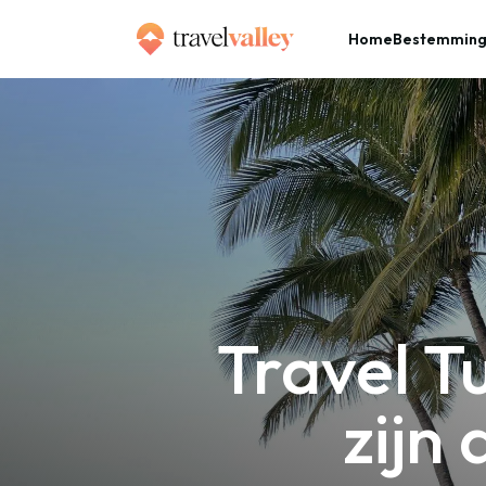
Home
Bestemmin
»
Home
Travel Tuesday komt eraan en dit zijn de beste deals (2025)
Travel T
zijn