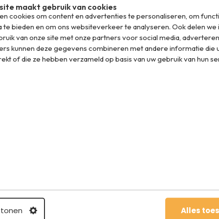
ite maakt gebruik van cookies
et korting tot 200 euro per boeking!
n cookies om content en advertenties te personaliseren, om funct
a te bieden en om ons websiteverkeer te analyseren. Ook delen we 
 euro kidskorting per kind
ruik van onze site met onze partners voor social media, adverteren
ers kunnen deze gegevens combineren met andere informatie die u
, zoals gratis kamerupgrades (een ruimere
rekt of die ze hebben verzameld op basis van uw gebruik van hun se
Wellness (gratis behandelingen of korting
ade (ontbijt inbegrepen)
 waar je snel bij moet zijn. Vooral de wintersportdeals
 per persoon. Maar er zijn ook goede deals voor
als
: korting op alle wintersportvakanties
ro korting per persoon.
 8 dagen all-inclusief vanaf € 640 p.p.
 8 dagen inclusief vlucht (vanaf Rotterdam)
 tonen
Alles toe