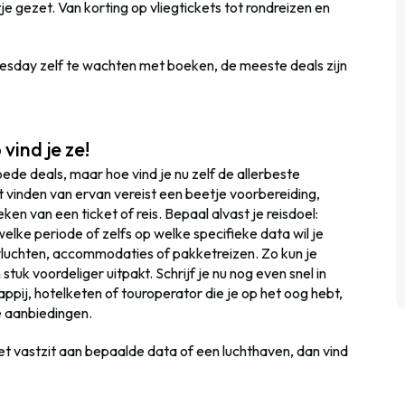
je gezet. Van korting op vliegtickets tot rondreizen en
 Tuesday zelf te wachten met boeken, de meeste deals zijn
vind je ze!
oede deals, maar hoe vind je nu zelf de allerbeste
 vinden van ervan vereist een beetje voorbereiding,
eken van een ticket of reis. Bepaal alvast je reisdoel:
elke periode of zelfs op welke specifieke data wil je
 vluchten, accommodaties of pakketreizen. Zo kun je
tuk voordeliger uitpakt. Schrijf je nu nog even snel in
pij, hotelketen of touroperator die je op het oog hebt,
le aanbiedingen.
e niet vastzit aan bepaalde data of een luchthaven, dan vind