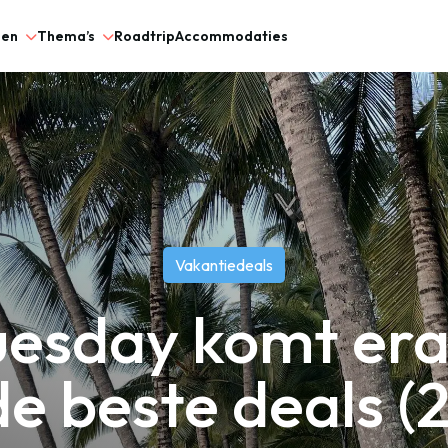
gen
Thema’s
Roadtrip
Accommodaties
Vakantiedeals
uesday komt era
 de beste deals (