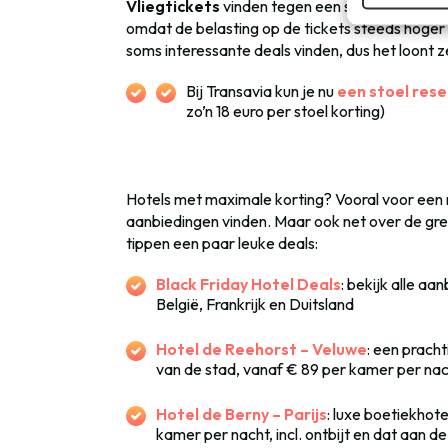
Vliegtickets
vinden tegen een scherpe prijs? 
omdat de belasting op de tickets steeds hoger 
soms interessante deals vinden, dus het loont z
Bij Transavia kun je nu
een stoel rese
zo’n 18 euro per stoel korting)
Hotels met maximale korting? Vooral voor een n
aanbiedingen vinden. Maar ook net over de gren
tippen een paar leuke deals:
Black Friday Hotel Deals
: bekijk alle aa
België, Frankrijk en Duitsland
Hotel de Reehorst – Veluwe
: een prach
van de stad, vanaf € 89 per kamer per nacht
Hotel de Berny – Parijs
: luxe boetiekhote
kamer per nacht, incl. ontbijt en dat aan de