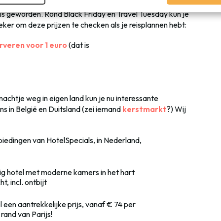
Dat is tegenwoordig nog best een uitdaging, simpelweg
is geworden. Rond Black Friday en Travel Tuesday kun je
eker om deze prijzen te checken als je reisplannen hebt:
rveren voor 1 euro
(dat is
achtje weg in eigen land kun je nu interessante
s in België en Duitsland (zei iemand
kerstmarkt
?) Wij
nbiedingen van HotelSpecials, in Nederland,
tig hotel met moderne kamers in het hart
, incl. ontbijt
l een aantrekkelijke prijs, vanaf € 74 per
 rand van Parijs!