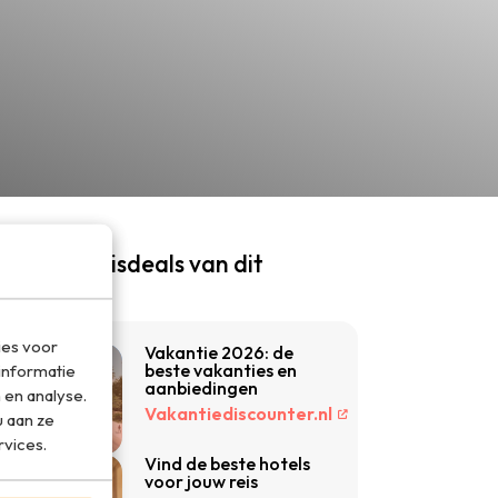
e beste reisdeals van dit
moment
ies voor
Vakantie 2026: de
beste vakanties en
informatie
aanbiedingen
 en analyse.
Vakantiediscounter.nl
 aan ze
rvices.
Vind de beste hotels
voor jouw reis