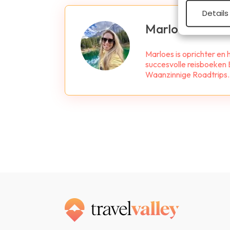
Details
Marloes de Ho
Marloes is oprichter en
succesvolle reisboeken B
Waanzinnige Roadtrips. Z