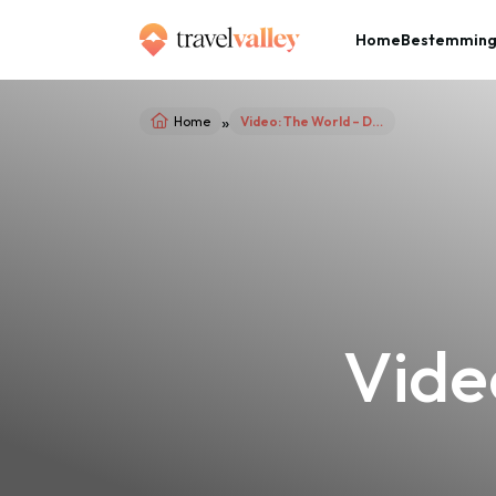
Home
Bestemmin
»
Home
Video: The World – Dubai
Vide