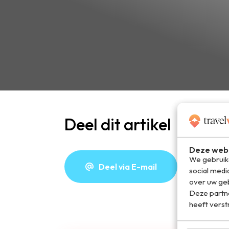
Deel dit artikel
Deze webs
We gebruike
Deel via E-mail
De
social medi
over uw geb
Deze partn
heeft verst