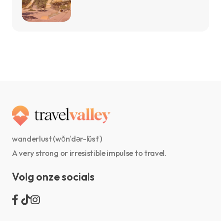
wanderlust (wŏn′dər-lŭst′)
A very strong or irresistible impulse to travel.
Volg onze socials