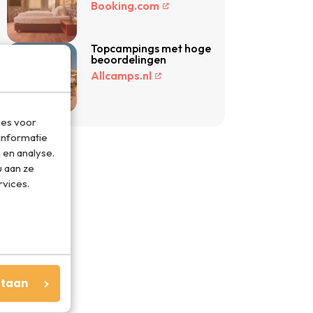
Booking.com
Topcampings met hoge
beoordelingen
Allcamps.nl
ies voor
informatie
 en analyse.
 aan ze
rvices.
staan