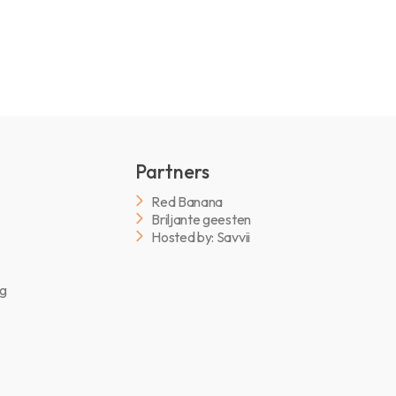
Partners
Red Banana
Briljante geesten
Hosted by: Savvii
ng