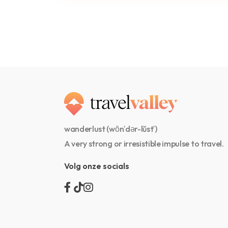
wanderlust (wŏn′dər-lŭst′)
A very strong or irresistible impulse to travel.
Volg onze socials