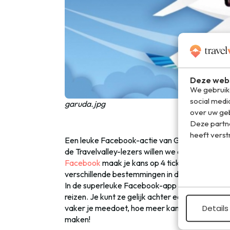
Deze webs
We gebruike
social medi
garuda.jpg
over uw geb
Deze partn
heeft verst
Een leuke Facebook-actie van Garuda. Eigenlijk
de Travelvalley-lezers willen we dit wel delen.
Facebook
maak je kans op 4 tickets naar je dr
verschillende bestemmingen in de Gordel van Sm
In de superleuke Facebook-app kun je zelfs dri
reizen. Je kunt ze gelijk achter een vliegtuigra
vaker je meedoet, hoe meer kans natuurlijk. 
Details
maken!