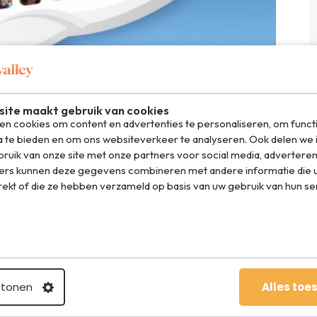
ite maakt gebruik van cookies
n cookies om content en advertenties te personaliseren, om funct
a te bieden en om ons websiteverkeer te analyseren. Ook delen we 
ruik van onze site met onze partners voor social media, adverteren
ers kunnen deze gegevens combineren met andere informatie die u
rekt of die ze hebben verzameld op basis van uw gebruik van hun se
 houden we zoiets leuks liever voor onszelf, maar met
 Als je de Indonesische luchvaartmaatschappij
liket op
oombestemming in Indonesië. Je kunt kiezen uit 32
aragd. Dit onder het motto ‘Ziet u ze vliegen? Wij wel!’.
e vrienden of vriendinnen uitnodigen om met je mee te
ampje zetten. En je kunt meerdere vliegtuigjes vullen, hoe
En nu maar duimen dat we de droomreis ook écht mogen
 tonen
Alles toe