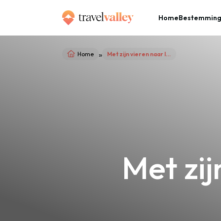
Home
Bestemmin
»
Home
Met zijn vieren naar Indonesië
Met zij