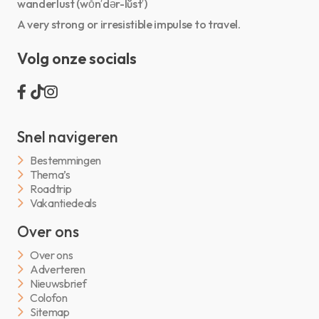
wanderlust (wŏn′dər-lŭst′)
A very strong or irresistible impulse to travel.
Volg onze socials
Snel navigeren
Bestemmingen
Thema’s
Roadtrip
Vakantiedeals
Over ons
Over ons
Adverteren
Nieuwsbrief
Colofon
Sitemap