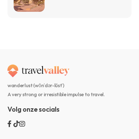
wanderlust (wŏn′dər-lŭst′)
A very strong or irresistible impulse to travel.
Volg onze socials