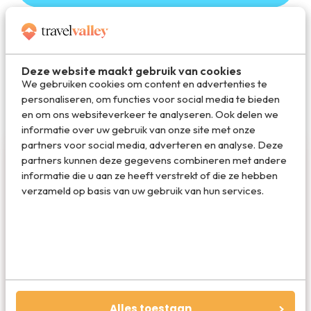
Deel op WhatsApp
Deze website maakt gebruik van cookies
We gebruiken cookies om content en advertenties te
personaliseren, om functies voor social media te bieden
en om ons websiteverkeer te analyseren. Ook delen we
informatie over uw gebruik van onze site met onze
partners voor social media, adverteren en analyse. Deze
partners kunnen deze gegevens combineren met andere
informatie die u aan ze heeft verstrekt of die ze hebben
verzameld op basis van uw gebruik van hun services.
Redactie Travelvalley
De redactie van Travelvalley houd je op de
hoogte van reisnieuws en trends in de reiswereld.
Alles toestaan