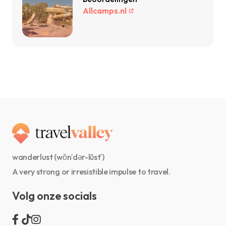
Allcamps.nl
wanderlust (wŏn′dər-lŭst′)
A very strong or irresistible impulse to travel.
Volg onze socials