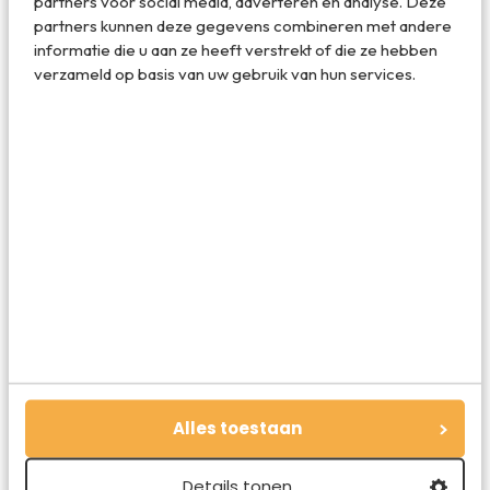
partners voor social media, adverteren en analyse. Deze
partners kunnen deze gegevens combineren met andere
skylodge-peru-foto
informatie die u aan ze heeft verstrekt of die ze hebben
verzameld op basis van uw gebruik van hun services.
[Afbeeldingen © Sylodge / Videovisions360]
Deel dit artikel
Deel via E-mail
Deel op WhatsApp
Alles toestaan
Details tonen