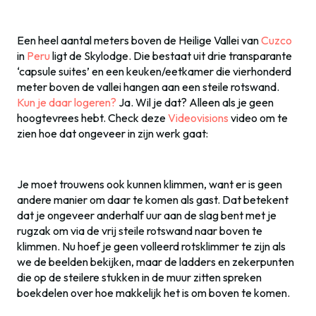
Een heel aantal meters boven de Heilige Vallei van
Cuzco
in
Peru
ligt de Skylodge. Die bestaat uit drie transparante
‘capsule suites’ en een keuken/eetkamer die vierhonderd
meter boven de vallei hangen aan een steile rotswand.
Kun je daar logeren?
Ja. Wil je dat? Alleen als je geen
hoogtevrees hebt. Check deze
Videovisions
video om te
zien hoe dat ongeveer in zijn werk gaat:
Je moet trouwens ook kunnen klimmen, want er is geen
andere manier om daar te komen als gast. Dat betekent
dat je ongeveer anderhalf uur aan de slag bent met je
rugzak om via de vrij steile rotswand naar boven te
klimmen. Nu hoef je geen volleerd rotsklimmer te zijn als
we de beelden bekijken, maar de ladders en zekerpunten
die op de steilere stukken in de muur zitten spreken
boekdelen over hoe makkelijk het is om boven te komen.