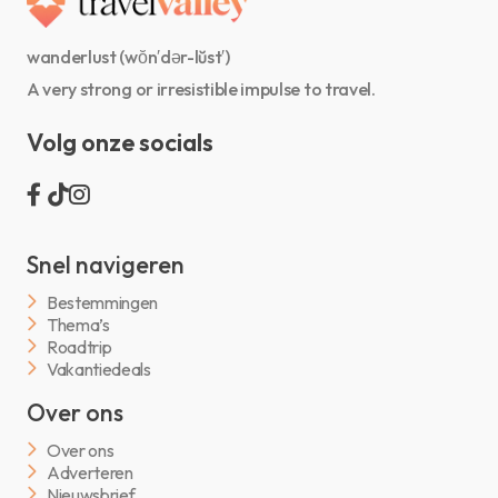
wanderlust (wŏn′dər-lŭst′)
A very strong or irresistible impulse to travel.
Volg onze socials
Snel navigeren
Bestemmingen
Thema’s
Roadtrip
Vakantiedeals
Over ons
Over ons
Adverteren
Nieuwsbrief