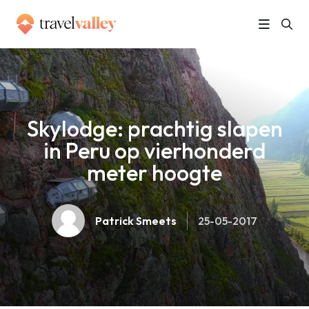
»
Home
Skylodge: prachtig slapen in Peru op vierhonderd meter hoogte
Skylodge: prachtig slapen
in Peru op vierhonderd
meter hoogte
Patrick Smeets
25-05-2017