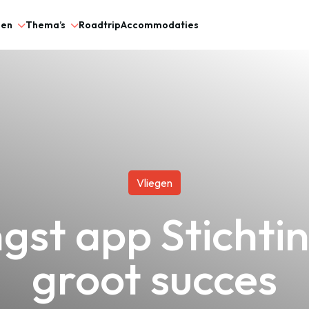
gen
Thema’s
Roadtrip
Accommodaties
Vliegen
gst app Sticht
groot succes