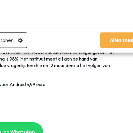
onder ogen durven zien. Vermijden is het slechtste wat je
un patiënten een kalmerend middel voor. Op deze manier
llen slikken tegen vliegangst is een vorm van vermijden.
n combinatie met alcohol leiden tot onaangename
 tonen
Alles toe
en de KLM, Universiteit Leiden, Transavia, ArkeFly,
 tot nu toe ruim 9000 mensen van hun vliegangst af. Het
g is 98%. Het instituut meet dit aan de hand van
de vragenlijsten drie en 12 maanden na het volgen van
voor Android 4,99 euro.
el op WhatsApp