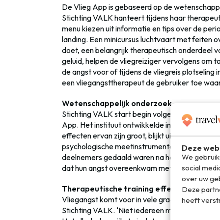
De Vlieg App is gebaseerd op de wetenschapp
Stichting VALK hanteert tijdens haar therapeut
menu kiezen uit informatie en tips over de period
landing. Een minicursus luchtvaart met feiten o
doet, een belangrijk therapeutisch onderdeel 
geluid, helpen de vliegreiziger vervolgens om t
de angst voor of tijdens de vliegreis plotseling
een vliegangsttherapeut de gebruiker toe waar
Wetenschappelijk onderzoek
Stichting VALK start begin volgend jaar een w
App. Het instituut ontwikkelde in 2010 al twee
effecten ervan zijn groot, blijkt uit eerder ond
psychologische meetinstrumenten die vliegang
Deze webs
deelnemers gedaald waren na het zien van de ze
We gebruike
dat hun angst overeenkwam met die van mensen 
social medi
over uw geb
Therapeutische training effectiever dan p
Deze partn
Vliegangst komt voor in vele gradaties’, volgen
heeft verst
Stichting VALK. ‘Niet iedereen met vliegangst h