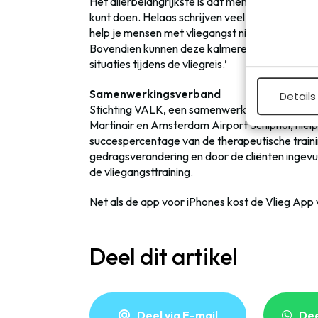
Het allerbelangrijkste is dat mensen hun angst 
kunt doen. Helaas schrijven veel huisartsen h
help je mensen met vliegangst niet effectief. Pi
Bovendien kunnen deze kalmerende middelen i
situaties tijdens de vliegreis.’
Samenwerkingsverband
Details
Stichting VALK, een samenwerkingsverband tuss
Martinair en Amsterdam Airport Schiphol, hielp
succespercentage van de therapeutische trainin
gedragsverandering en door de cliënten ingevul
de vliegangsttraining.
Net als de app voor iPhones kost de Vlieg App 
Deel dit artikel
Deel via E-mail
De