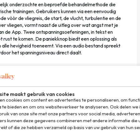
elijk onderzochte en beproefde behandelmethode die
ische trainingen. Gebruikers kunnen via een eenvoudig
e vòòr de vliegreis, de start, de vlucht, turbulentie en de
ver vliegen, vormt naast de uitleg over wat angst met je
van de App. Twee ontspanningsoefeningen, in tekst en
ot rust te komen. De paniekknop biedt een oplossing als
 in alle hevigheid toeneemt. Via een audio bestand spreekt
door het spanningsniveau direct daalt.
etenschappelijk onderzoek naar de effecten van de Vlieg
 vliegangst coaching dvd’s voor thuishulpdoeleinden. De
erzoek uitgevoerd door de universiteit van Leiden. Alle
st meten, toonden aan dat de angstniveaus van de
ite maakt gebruik van cookies
lfhulp dvd’s. De helft had zelfs zo’n laag angstniveau
n cookies om content en advertenties te personaliseren, om funct
die niet aan de criteria voor vliegangst voldoen.
a te bieden en om ons websiteverkeer te analyseren. Ook delen we 
ruik van onze site met onze partners voor social media, adverteren
illen
ers kunnen deze gegevens combineren met andere informatie die u
s dr. Lucas van Gerwen, directeur van vliegangstinstituut
rekt of die ze hebben verzameld op basis van uw gebruik van hun se
oeft dus een volledig therapeutisch traject te doorlopen.