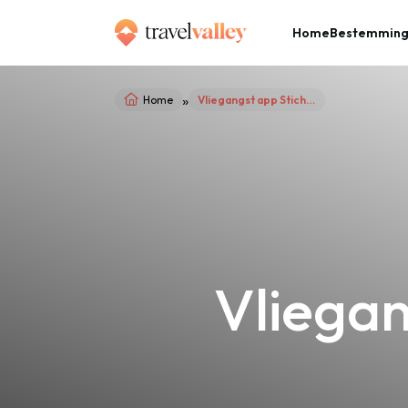
Home
Bestemmin
»
Home
Vliegangst app Stichting VALK groot succes
Vliegan