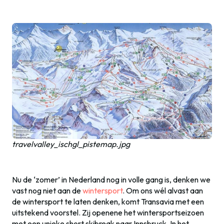
travelvalley_ischgl_pistemap.jpg
Nu de ‘zomer’ in Nederland nog in volle gang is, denken we
vast nog niet aan de
wintersport
. Om ons wél alvast aan
de wintersport te laten denken, komt Transavia met een
uitstekend voorstel. Zij openene het wintersportseizoen
met een unieke short skibreak naar Innsbruck. In het