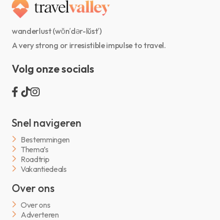
wanderlust (wŏn′dər-lŭst′)
A very strong or irresistible impulse to travel.
Volg onze socials
Snel navigeren
Bestemmingen
Thema’s
Roadtrip
Vakantiedeals
Over ons
Over ons
Adverteren