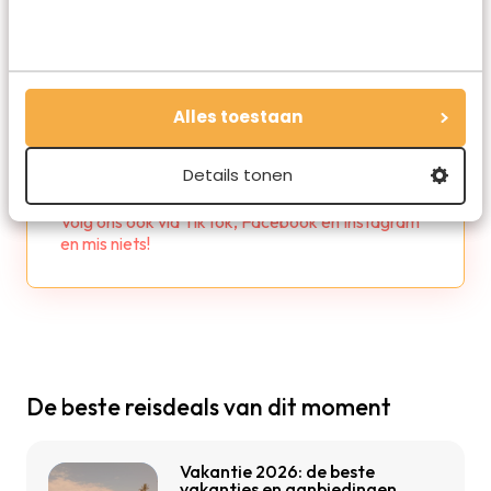
Alles toestaan
Redactie Travelvalley
Details tonen
De redactie van Travelvalley houd je op de
hoogte van reisnieuws en trends in de reiswereld.
Volg ons ook via TikTok, Facebook en Instagram
en mis niets!
De beste reisdeals van dit moment
Vakantie 2026: de beste
vakanties en aanbiedingen