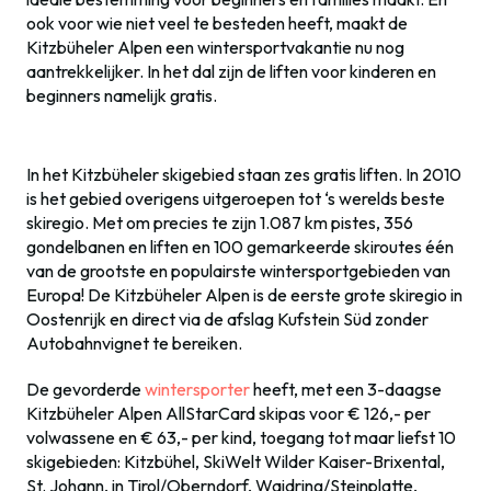
ook voor wie niet veel te besteden heeft, maakt de
Kitzbüheler Alpen een wintersportvakantie nu nog
aantrekkelijker. In het dal zijn de liften voor kinderen en
beginners namelijk gratis.
In het Kitzbüheler skigebied staan zes gratis liften. In 2010
is het gebied overigens uitgeroepen tot ‘s werelds beste
skiregio. Met om precies te zijn 1.087 km pistes, 356
gondelbanen en liften en 100 gemarkeerde skiroutes één
van de grootste en populairste wintersportgebieden van
Europa! De Kitzbüheler Alpen is de eerste grote skiregio in
Oostenrijk en direct via de afslag Kufstein Süd zonder
Autobahnvignet te bereiken.
De gevorderde
wintersporter
heeft, met een 3-daagse
Kitzbüheler Alpen AllStarCard skipas voor € 126,- per
volwassene en € 63,- per kind, toegang tot maar liefst 10
skigebieden: Kitzbühel, SkiWelt Wilder Kaiser-Brixental,
St. Johann, in Tirol/Oberndorf, Waidring/Steinplatte,