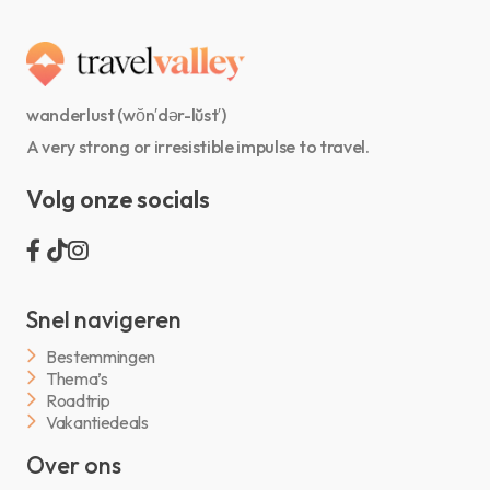
wanderlust (wŏn′dər-lŭst′)
A very strong or irresistible impulse to travel.
Volg onze socials
Snel navigeren
Bestemmingen
Thema’s
Roadtrip
Vakantiedeals
Over ons