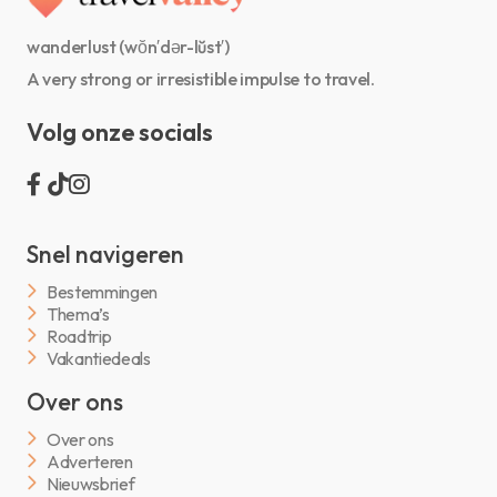
wanderlust (wŏn′dər-lŭst′)
A very strong or irresistible impulse to travel.
Volg onze socials
Snel navigeren
Bestemmingen
Thema’s
Roadtrip
Vakantiedeals
Over ons
Over ons
Adverteren
Nieuwsbrief