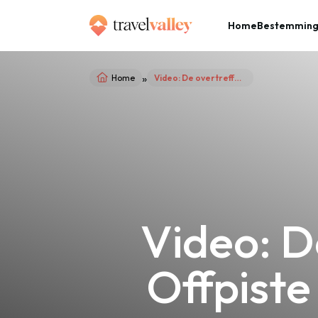
Home
Bestemmin
»
Home
Video: De overtreffende trap van Offpiste skiën… Heli Skiën/Board
Video: D
Offpiste