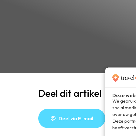
Deel dit artikel
Deze webs
We gebruike
social medi
over uw geb
Deel via E-mail
De
Deze partn
heeft verst