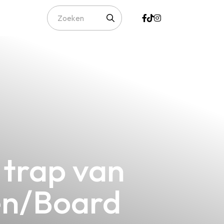
 trap van
iën/Board