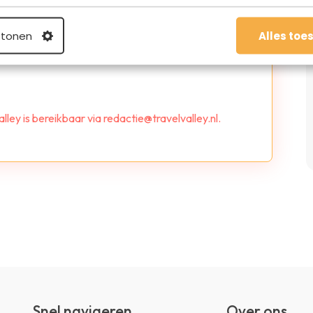
 tonen
Alles toe
lley is bereikbaar via redactie@travelvalley.nl.
Snel navigeren
Over ons