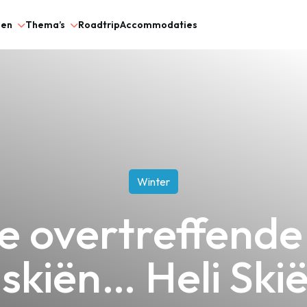
gen
Thema’s
Roadtrip
Accommodaties
Winter
e overtreffende
 skiën… Heli Sk