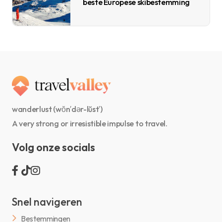
beste Europese skibestemming
wanderlust (wŏn′dər-lŭst′)
A very strong or irresistible impulse to travel.
Volg onze socials
Snel navigeren
Bestemmingen