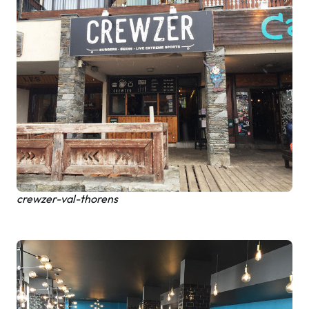
crewzer-val-thorens