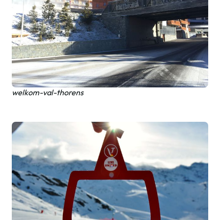
welkom-val-thorens