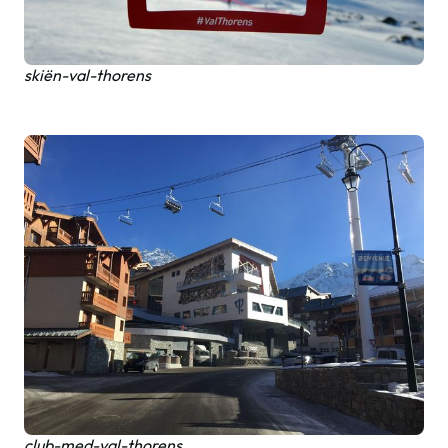
skiën-val-thorens
club-med-val-thorens