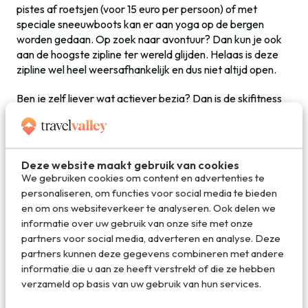
pistes af roetsjen (voor 15 euro per persoon) of met
speciale sneeuwboots kan er aan yoga op de bergen
worden gedaan. Op zoek naar avontuur? Dan kun je ook
aan de hoogste zipline ter wereld glijden. Helaas is deze
zipline wel heel weersafhankelijk en dus niet altijd open.
Ben je zelf liever wat actiever bezig? Dan is de skifitness
een echte aanrader. De ski en skischoen zitten dan alleen
aan de voorkant vast, waardoor je er mee de berg op kunt
lopen. Het ziet er misschien makkelijk uit, het ís keihard
werken. Een skifitness tour start nog voordat de liften
Deze website maakt gebruik van cookies
open gaan en loopt dan ook geheel op eigen kracht de
We gebruiken cookies om content en advertenties te
berg op. Met een beetje geluk, en het zweet op de rug,
personaliseren, om functies voor social media te bieden
maak je een zonsopgang in de bergen mee, die
en om ons websiteverkeer te analyseren. Ook delen we
gegarandeerd voor een grote glimlach en prachtige foto’s
informatie over uw gebruik van onze site met onze
zorgt!
partners voor social media, adverteren en analyse. Deze
partners kunnen deze gegevens combineren met andere
informatie die u aan ze heeft verstrekt of die ze hebben
verzameld op basis van uw gebruik van hun services.