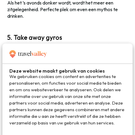
Als het ’s avonds donker wordt, wordt het meer een
zitgelegenheid. Perfecte plek om even een mythos te
drinken.
5. Take away gyros
Een avond geen zin om een dure maaltijd te eten? Bij Take
away gyros kun je voor weinig geld. De rij is soms lang,
maar het broodje gyros is maakt alles goed. Naast gyros
hebben ze ook souvlaki en ze hebben zelfs hele
Deze website maakt gebruik van cookies
maaltijdplates, dit alles voor een lage prijs. Het eten kun je
We gebruiken cookies om content en advertenties te
opeten aan een van de tafeltjes op hun terras.
personaliseren, om functies voor social media te bieden
en om ons websiteverkeer te analyseren. Ook delen we
informatie over uw gebruik van onze site met onze
Deel dit artikel
partners voor social media, adverteren en analyse. Deze
partners kunnen deze gegevens combineren met andere
informatie die u aan ze heeft verstrekt of die ze hebben
verzameld op basis van uw gebruik van hun services.
Deel via E-mail