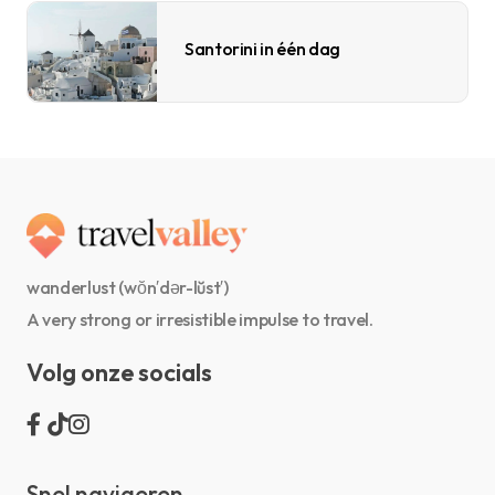
Santorini in één dag
wanderlust (wŏn′dər-lŭst′)
A very strong or irresistible impulse to travel.
Volg onze socials
Snel navigeren