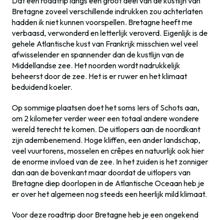
Dat een roadtrip langs een groot deel van de kustlijn van
Bretagne zoveel verschillende indrukken zou achterlaten
hadden ik niet kunnen voorspellen. Bretagne heeft me
verbaasd, verwonderd en letterlijk veroverd. Eigenlijk is de
gehele Atlantische kust van Frankrijk misschien wel veel
afwisselender en spannender dan de kustlijn van de
Middellandse zee. Het noorden wordt nadrukkelijk
beheerst door de zee. Het is er ruwer en het klimaat
beduidend koeler.
Op sommige plaatsen doet het soms Iers of Schots aan,
om 2 kilometer verder weer een totaal andere wondere
wereld terecht te komen. De uitlopers aan de noordkant
zijn adembenemend. Hoge kliffen, een ander landschap,
veel vuurtorens, mosselen en crêpes en natuurlijk ook hier
de enorme invloed van de zee. In het zuiden is het zonniger
dan aan de bovenkant maar doordat de uitlopers van
Bretagne diep doorlopen in de Atlantische Oceaan heb je
er over het algemeen nog steeds een heerlijk mild klimaat.
Voor deze roadtrip door Bretagne heb je een ongekend