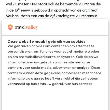
wel 70 meter. Hier staat ook de beroemde vuurtoren die
e
in de 18
eeuw is gebouwd in opdracht van de architect
Vauban. Het is een van de vijf krachtigste vuurtorens in
Frankrijk met een bereik van meer dan drieënvijftig
kilometer.
Zeker zo spectaculair is verderop gelegen Fort La Latte.
Deze website maakt gebruik van cookies
Hier kun je vanaf Cap Fréhel ook naar toe wandelen. Fort
We gebruiken cookies om content en advertenties te
La Latte ligt op het schiereiland van Fréhel. Als je er
personaliseren, om functies voor social media te bieden
bovenop staat begrijp dat dit plekje een redelijk
en om ons websiteverkeer te analyseren. Ook delen we
strategische is geweest. Hier klim je niet zomaar even
informatie over uw gebruik van onze site met onze
langs de rotsen naar boven. Bijzonder is dat dit toch
partners voor social media, adverteren en analyse. Deze
redelijk onneembare fort zowel eigendom is geweest van
partners kunnen deze gegevens combineren met andere
de Fransen als van de Engelsen.
informatie die u aan ze heeft verstrekt of die ze hebben
verzameld op basis van uw gebruik van hun services.