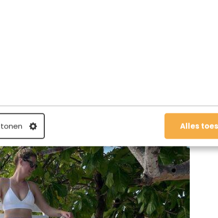
m het resort
 tonen
Alles toe