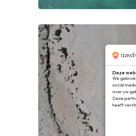
Deze webs
We gebruike
social medi
over uw geb
Deze partn
heeft verst