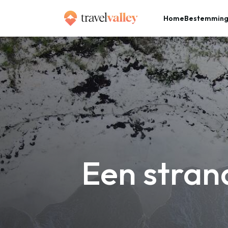
Home
Bestemmin
»
Home
Een strandvakantie naar Jamaica in 15 foto’s
Een stran