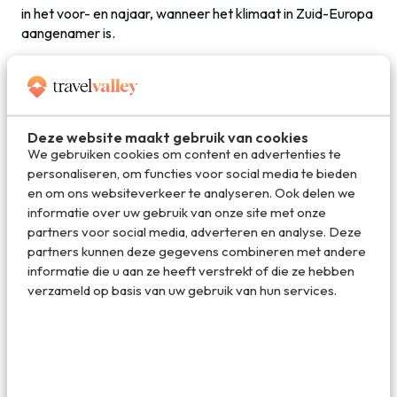
in het voor- en najaar, wanneer het klimaat in Zuid-Europa
aangenamer is.
Klimaatverandering dwingt Spanje om zich snel aan te
passen om toeristen te blijven trekken. Groene
stadsontwikkeling, betere koelvoorzieningen en
aangepaste reisperiodes zijn cruciale oplossingen. Maar
Deze website maakt gebruik van cookies
één ding is zeker: de manier waarop we reizen zal de
We gebruiken cookies om content en advertenties te
komende jaren – zeker in de zomermaanden – drastisch
personaliseren, om functies voor social media te bieden
veranderen.
en om ons websiteverkeer te analyseren. Ook delen we
informatie over uw gebruik van onze site met onze
partners voor social media, adverteren en analyse. Deze
Coolcation: Scandinavië in opkomst
partners kunnen deze gegevens combineren met andere
informatie die u aan ze heeft verstrekt of die ze hebben
Vanuit Nederland is er al een toenemende interesse in
verzameld op basis van uw gebruik van hun services.
vakanties naar Zweden, zo blijkt uit
statistieken
. En 2024
was ook voor Denemarken een
recordjaar
. Coolcation is
dus geen trend meer, maar een echte beweging, waarbij
reizigers bewust kiezen voor bestemmingen met
gematigde temperaturen om extreme hitte te vermijden.
Hoewel Zuid-Europese landen zoals Spanje nog steeds