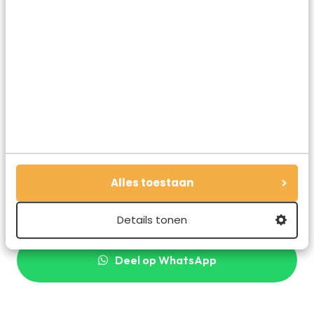
populaire vakantiebestemmingen zijn, is er een duidelijke
verschuiving zichtbaar naar noordelijkere, koelere regio’s.
Deze verandering in reisgedrag benadrukt de noodzaak
voor traditionele zonnige bestemmingen om zich aan te
passen aan de gevolgen van klimaatverandering.
Deel dit artikel
Alles toestaan
Deel via E-mail
Details tonen
Deel op WhatsApp