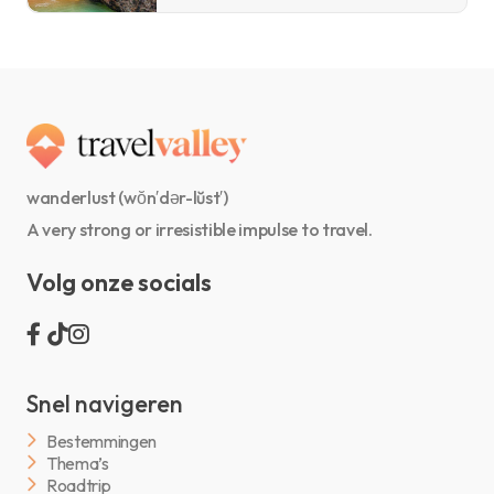
wanderlust (wŏn′dər-lŭst′)
A very strong or irresistible impulse to travel.
Volg onze socials
Snel navigeren
Bestemmingen
Thema’s
Roadtrip