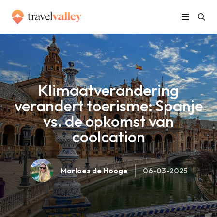
»
Home
Klimaatverandering verandert toerisme: Spanje vs. de opkomst van coolcation
Klimaatverandering
verandert toerisme: Spanje
vs. de opkomst van
coolcation
Marloes de Hooge
06-03-2025