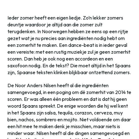
Ieder zomer heeft een eigen liedje. Zo’n lekker zomers
deuntje waardoor je altijd aan die zomer zult
terugdenken. In Noorwegen hebben ze eens op een rijtje
gezet wat je nu precies aan ingrediënten nodig hebt om
een zomerhit te maken. Een dance-beat is in ieder geval
een vereiste: met een rustig muziekje zul je geen zomerhit
scoren. Dan heb je ook nog een accordeon en een
saxofoon nodig. En de tekst? Die moet altijd in het Spaans
zijn, Spaanse teksten klinken blijkbaar ontzettend zomers.
De Noor Anders Nilsen heeft al die ingrediënten
samengevoegd, in een poging om dé zomerhit van 2014 te
scoren. Er was alleen één probleem en dat is dat hij geen
woord Spaans spreekt. De enige woorden die hij wel kent
in het Spaans zijn salsa, tequila, corazon, cerveza, muy
bien, nachos, sombrero en mojito. Niet voldoende om daar
een hit mee te maken denk je misschien, maar niets is
minder waar. Nilsen heeft al die dingen samengevoegd en