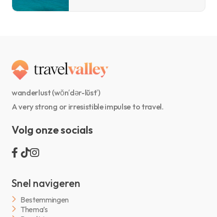
wanderlust (wŏn′dər-lŭst′)
A very strong or irresistible impulse to travel.
Volg onze socials
Snel navigeren
Bestemmingen
Thema’s