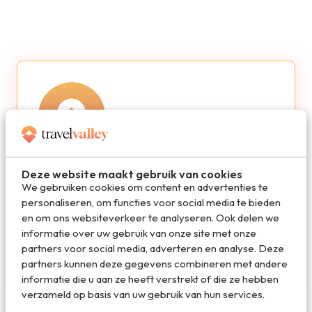
Redactie Travelvalley
Deze website maakt gebruik van cookies
We gebruiken cookies om content en advertenties te
personaliseren, om functies voor social media te bieden
De redactie van Travelvalley houd je op de
en om ons websiteverkeer te analyseren. Ook delen we
hoogte van reisnieuws en trends in de reiswereld.
informatie over uw gebruik van onze site met onze
Volg ons ook via TikTok, Facebook en Instagram
partners voor social media, adverteren en analyse. Deze
en mis niets!
partners kunnen deze gegevens combineren met andere
informatie die u aan ze heeft verstrekt of die ze hebben
verzameld op basis van uw gebruik van hun services.