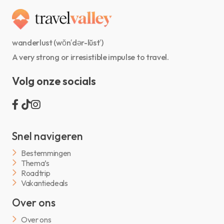
wanderlust (wŏn′dər-lŭst′)
A very strong or irresistible impulse to travel.
Volg onze socials
Snel navigeren
Bestemmingen
Thema’s
Roadtrip
Vakantiedeals
Over ons
Over ons