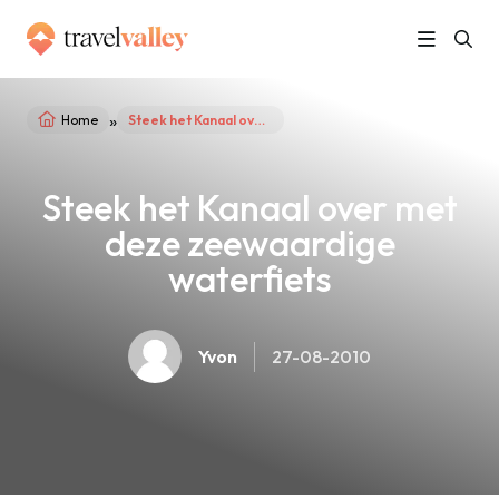
»
Home
Steek het Kanaal over met deze zeewaardige waterfiets
Steek het Kanaal over met
deze zeewaardige
waterfiets
Yvon
27-08-2010