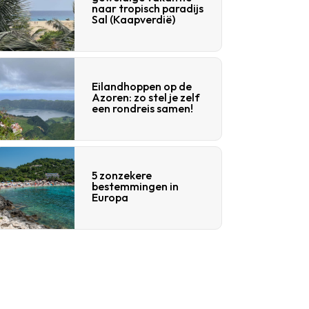
naar tropisch paradijs
Sal (Kaapverdië)
Eilandhoppen op de
Azoren: zo stel je zelf
een rondreis samen!
5 zonzekere
bestemmingen in
Europa