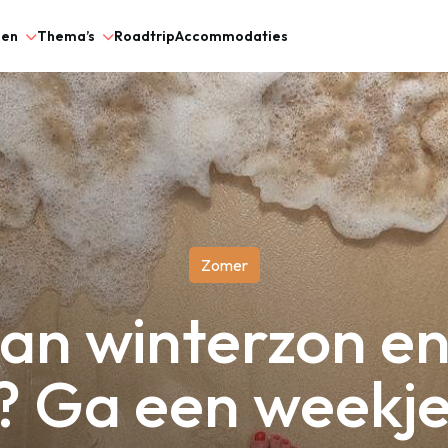
gen
Thema’s
Roadtrip
Accommodaties
Zomer
an winterzon en
 Ga een weekje