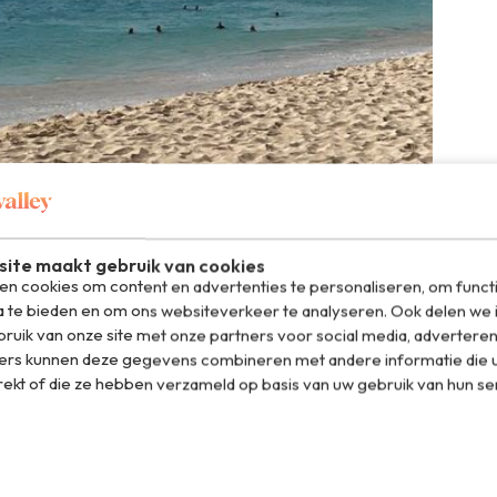
ite maakt gebruik van cookies
n cookies om content en advertenties te personaliseren, om funct
a te bieden en om ons websiteverkeer te analyseren. Ook delen we 
ruik van onze site met onze partners voor social media, adverteren
ers kunnen deze gegevens combineren met andere informatie die u
van Kaapverdië. Vooral het kilometerslange zandstrand bij
rekt of die ze hebben verzameld op basis van uw gebruik van hun se
fijn en wit en het zeewater schittert van helder- naar
 een gemiddelde temperatuur van 25 graden. Voelt als
ellen. Nog een groot pluspunt van Sal: er staat altijd een
als je op het strand ligt. Wel goed blijven smeren