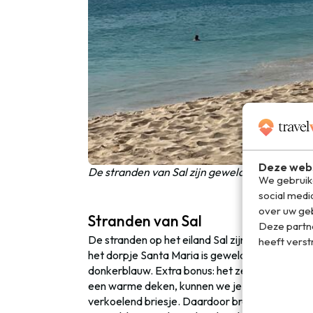
Deze webs
De stranden van Sal zijn geweldig!
We gebruike
social medi
over uw geb
Stranden van Sal
Deze partn
De stranden op het eiland Sal zijn de mooiste 
heeft verst
het dorpje Santa Maria is geweldig. Het zand is 
donkerblauw. Extra bonus: het zeewater heeft
een warme deken, kunnen we je uit ervaring vert
verkoelend briesje. Daardoor brand je niet weg 