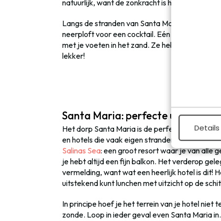
natuurlijk, want de zonkracht is hier sterk!
Langs de stranden van Santa Maria vind je volo
neerploft voor een cocktail. Eén van die plekke
met je voeten in het zand. Ze hebben er ook go
lekker!
Santa Maria: perfecte uitvalsbasi
Details
Het dorp Santa Maria is de perfecte uitvalsbasis
en hotels die vaak eigen stranden hebben en e
Salinas Sea
: een groot resort waar je van alle
je hebt altijd een fijn balkon. Het verderop gel
vermelding, want wat een heerlijk hotel is dit!
uitstekend kunt lunchen met uitzicht op de sch
In principe hoef je het terrein van je hotel niet 
zonde. Loop in ieder geval even Santa Maria in.