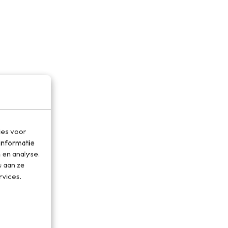
ies voor
informatie
 en analyse.
 aan ze
rvices.