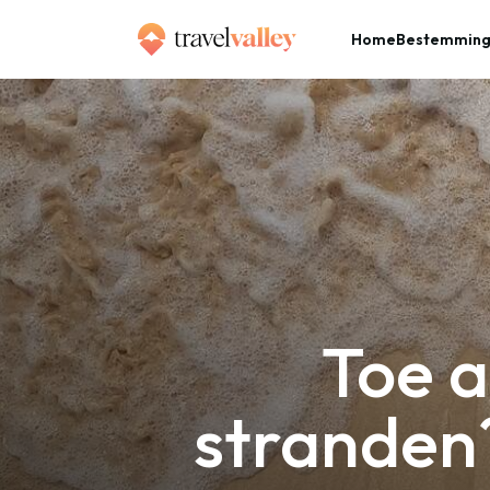
Home
Bestemmin
»
Home
Toe aan winterzon en witte stranden? Ga een weekje naar Sal!
Toe a
stranden?