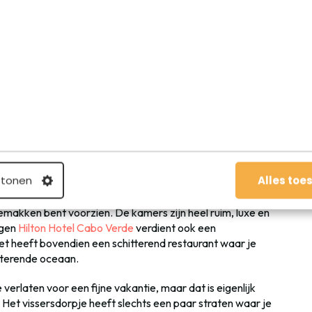
p fijne restaurantjes waar je goed kunt eten of even
n is
restaurant PalmBeach
, hier zit je overdekt maar wel
ede pizza’s. Niet heel authentiek Kaapverdisch eten, wel
s
 tonen
Alles toe
 voor je vakantie op Sal. Hier vind je prachtige resorts
en verkoelend zwembad. Wij verbleven in het fijne
Oasis
 gemakken bent voorzien. De kamers zijn heel ruim, luxe en
egen
Hilton Hotel Cabo Verde
verdient ook een
 Het heeft bovendien een schitterend restaurant waar je
itterende oceaan.
te verlaten voor een fijne vakantie, maar dat is eigenlijk
 Het vissersdorpje heeft slechts een paar straten waar je