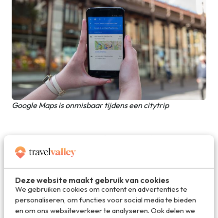
Google Maps is onmisbaar tijdens een citytrip
3. Google Vertalen (Translate)
Niet iedereen heeft een talenknobbel (ik al helemaal niet)
en dus is Google Translate een geweldige app om
evengoed wegwijs te worden in een vreemde taal.
Deze website maakt gebruik van cookies
Translate maakt het mogelijk om middels een foto,
We gebruiken cookies om content en advertenties te
livescan of zelfs natekenen (denk aan Chinese tekens) een
personaliseren, om functies voor social media te bieden
tekst te vertalen.
en om ons websiteverkeer te analyseren. Ook delen we