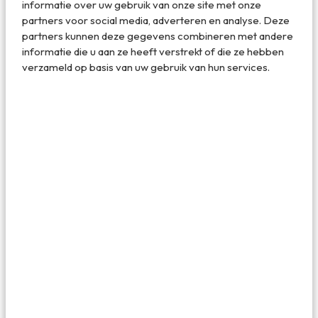
informatie over uw gebruik van onze site met onze
Google indexeert enorm veel informatie en hoe meer
partners voor social media, adverteren en analyse. Deze
informatie taaloverschrijdend bekend is bij Google, leert
partners kunnen deze gegevens combineren met andere
het systeem om beter te vertalen. Denk bijvoorbeeld aan
informatie die u aan ze heeft verstrekt of die ze hebben
Spaans-Engels (en automatisch andersom natuurlijk). Er
verzameld op basis van uw gebruik van hun services.
zijn vele documenten, websites, etc. in beide talen
beschikbaar waardoor de Spaans-Engelse
vertaalmogelijkheden bij Translate groot zijn.
We hebben tijdens de citytrip enkele malen gegeten bij
restaurants met alleen een Spaanse menukaart. Om hierin
wegwijs te worden hoefde ik alleen maar de vertaal-app
te starten en een scan te maken van de kaart. Op dat
moment werd de kaart live en direct in mijn scherm
vertaald van Spaans naar Engels (zie foto hiernaast),
zodat ik de voor mij juiste keuze kon maken.
Net als bij het Google Zoeken kunnen er ‘gesprekken’
gevoerd worden met lokalen middels de vertaal-app. In de
app klik je dan op het microfoon-icoontje en spreek je in je
eigen taal je vraag in. De app vertaalt deze naar de