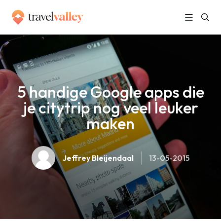
»
Home
5 handige Google apps die je citytrip nog veel leuker maken
5 handige Google apps die
je citytrip nog veel leuker
maken
Jeffrey Bleijendaal
13-05-2015