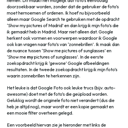
nemen. Dit maakt het mogelijk dat foto’s eenvoudig
doorzoekbaar worden, zonder dat de gebruiker de foto’s
moet hernoemen of ordenen. Ik hoef nu bijvoorbeeld
alleen maar Google Search te gebruiken met de opdracht
‘Show my pictures of Madrid’ en dan krijg ik mijn foto’s die
ik gemaakt heb in Madrid. Maar niet alleen dat. Google
herkent ook vormen en voorwerpen waardoor ik Google
ook kan vragen naar foto’s van ‘zonnebrillen’. Ik maak dan
de nuance tussen ‘Show me pictures of sunglasses’ en
‘Show me
my
pictures of sunglasses’. In de eerste
zoekopdracht krijg ik ‘gewone’ Google afbeeldingen
resultaten. In de tweede zoekopdracht krijg ik mijn foto’s
waarin zonnebrillen te herkennen zijn.
Het leuke is dat Google Foto ook leuke trucs (bijv. auto-
awesome) doet met de foto’s die geüpload worden.
Gelukkig wordt de originele foto niet verandert (dus die
heb je altijd nog), maar wordt er een kopie gemaakt en
een mooie filter overheen gelegd.
Een voorbeeld hiervan zie je hieronder met links de