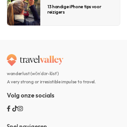
13 handige iPhone tips voor
reizigers
wanderlust (wŏn′dər-lŭst′)
A very strong or irresistible impulse to travel.
Volg onze socials
Snel navigeren