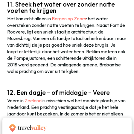
11. Steek het water over zonder natte
voeten te krijgen
Het kan echt alleen in
Bergen op Zoom
: het water
oversteken zonder natte voeten te krijgen. Naast Fort de
Roovere, ligt een uniek staaltje architectuur: de
Mozesbrug. Van een afstandje totaal onherkenbaar, maar
van dichtbij zie je pas goed hoe uniek deze brug is. Je
loopt er letterlijk door het water heen. Beklim meteen ook
de Pompejustoren, een schitterende uitkijktoren die in
2018 werd geopend. De omliggende groene, Brabantse
wal is prachtig om over uit te kijken.
12. Een dagje – of middagje – Veere
Veere in
Zeeland
is misschien wel het mooiste plaatsje van
Nederland. Een prachtig vestingsstadje dat je het hele
jaar door kunt bezoeken. In de zomer is het er niet alleen
op het land heerlijk, maar ook vanaf het water (Veerse
meer). In Veere vind je ook een van de sfeervolste
kerstmarkten van het land, dus het is super leuk om hier in