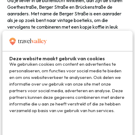
Ga je liever in de buitenlucht winkelen, dan zijn de staren
Goethestraße, Berger Straße en Brückenstraße de
aanraders. Met name de Berger Straße is een aanrader
als je op zoek bent naar vintage boetieks, om die
vervolgens te combineren met een kopje koffie in leuk
koffiebarretje.
Deel dit artikel
Deze website maakt gebruik van cookies
We gebruiken cookies om content en advertenties te
personaliseren, om functies voor social media te bieden
en om ons websiteverkeer te analyseren. Ook delen we
Deel via E-mail
informatie over uw gebruik van onze site met onze
partners voor social media, adverteren en analyse. Deze
partners kunnen deze gegevens combineren met andere
informatie die u aan ze heeft verstrekt of die ze hebben
Deel op WhatsApp
verzameld op basis van uw gebruik van hun services.