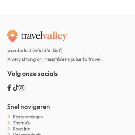
wanderlust (wŏn′dər-lŭst′)
A very strong or irresistible impulse to travel.
Volg onze socials
Snel navigeren
Bestemmingen
Thema’s
Roadtrip
Vakantiedeals