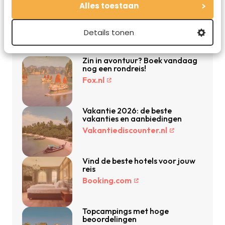
Alles toestaan
De beste reisdeals van dit moment
Details tonen
Zin in avontuur? Boek vandaag
nog een rondreis!
Fox.nl
Vakantie 2026: de beste
vakanties en aanbiedingen
Vakantiediscounter.nl
Vind de beste hotels voor jouw
reis
Booking.com
Topcampings met hoge
beoordelingen