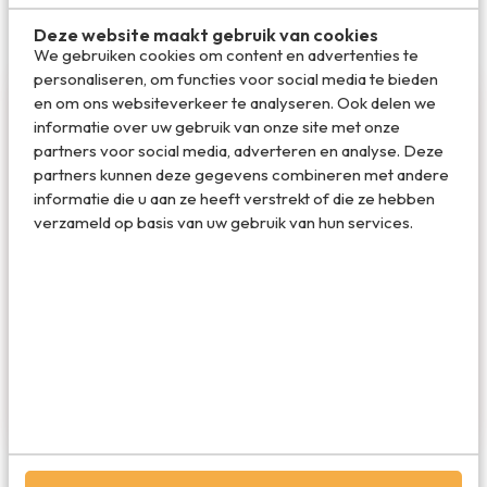
Deze website maakt gebruik van cookies
We gebruiken cookies om content en advertenties te
personaliseren, om functies voor social media te bieden
en om ons websiteverkeer te analyseren. Ook delen we
informatie over uw gebruik van onze site met onze
partners voor social media, adverteren en analyse. Deze
partners kunnen deze gegevens combineren met andere
informatie die u aan ze heeft verstrekt of die ze hebben
verzameld op basis van uw gebruik van hun services.
Marloes de Hooge
Marloes is oprichter en hoofdredacteur van
Travelvalley. Ze schreef de succesvolle
reisboeken Bucketlist Reizen, Bucketlist
Stedentrips en Waanzinnige Roadtrips. Ze is gek
op schrijven, reizen en hardlopen.