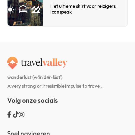
Het ultieme shirt voor reizigers:
Iconspeak
wanderlust (wŏn′dər-lŭst′)
A very strong or irresistible impulse to travel.
Volg onze socials
Snel navigeren