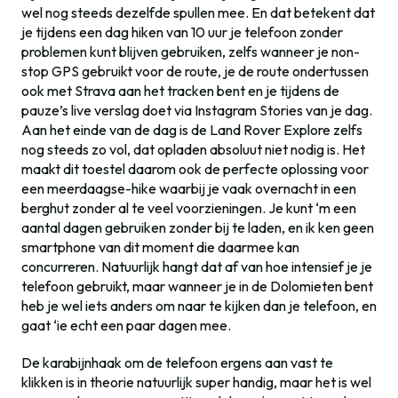
wel nog steeds dezelfde spullen mee. En dat betekent dat
je tijdens een dag hiken van 10 uur je telefoon zonder
problemen kunt blijven gebruiken, zelfs wanneer je non-
stop GPS gebruikt voor de route, je de route ondertussen
ook met Strava aan het tracken bent en je tijdens de
pauze’s live verslag doet via Instagram Stories van je dag.
Aan het einde van de dag is de Land Rover Explore zelfs
nog steeds zo vol, dat opladen absoluut niet nodig is. Het
maakt dit toestel daarom ook de perfecte oplossing voor
een meerdaagse-hike waarbij je vaak overnacht in een
berghut zonder al te veel voorzieningen. Je kunt ‘m een
aantal dagen gebruiken zonder bij te laden, en ik ken geen
smartphone van dit moment die daarmee kan
concurreren. Natuurlijk hangt dat af van hoe intensief je je
telefoon gebruikt, maar wanneer je in de Dolomieten bent
heb je wel iets anders om naar te kijken dan je telefoon, en
gaat ‘ie echt een paar dagen mee.
De karabijnhaak om de telefoon ergens aan vast te
klikken is in theorie natuurlijk super handig, maar het is wel