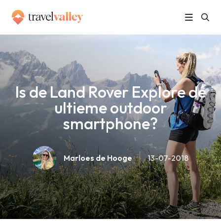
»
Home
Is de Land Rover Explore dé ultieme outdoor smartphone?
Is de Land Rover Explore dé
ultieme outdoor
smartphone?
Marloes de Hooge
13-07-2018