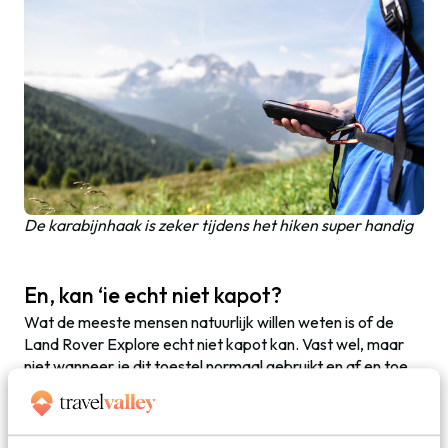
De karabijnhaak is zeker tijdens het hiken super handig
En, kan ‘ie echt niet kapot?
Wat de meeste mensen natuurlijk willen weten is of de
Land Rover Explore echt niet kapot kan. Vast wel, maar
niet wanneer je dit toestel normaal gebruikt en af en toe
eens uit je handen laat vallen. Tegen valschade tot 1,8
meter is het toestel beschermd, ook wanneer je deze op
een betonnen vloer laat vallen (true story). Het glas aan de