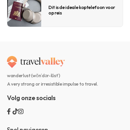
Dit is de ideale koptelefoon voor
op reis
wanderlust (wŏn′dər-lŭst′)
A very strong or irresistible impulse to travel.
Volg onze socials
Snel navigeren