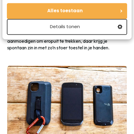
stoer maar ook enigszins stijlvol toestel willen. In de
complete behuizing, dus met de extra batterij, de
Alles toestaan
beschermhoes en de karabijnhaak is het geen toestel voor
dagelijks gebruik voor mensen met een kantoorbaan.
Details tonen
Maar daar is ‘ie ook helemaal niet voor gemaakt. Wat de
Land Rover Explore in ieder geval ook doet, is je
aanmoedigen om eropuit te trekken, daar krijg je
spontaan zin in met zo’n stoer toestel in je handen.