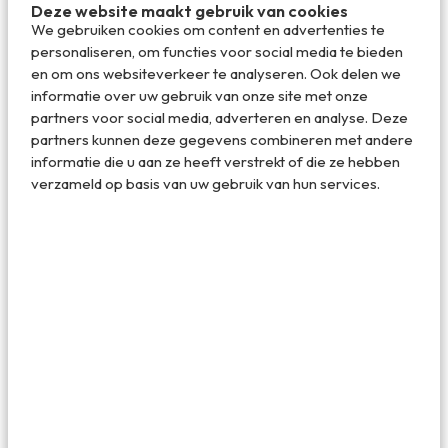
voorzijde is het beroemde Corning Gorilla Glass 5, een van
Deze website maakt gebruik van cookies
de sterkste materialen die voor telefoons gebruikt
We gebruiken cookies om content en advertenties te
worden. Verder is ‘ie bestand tegen stof, vuil en zand. En
personaliseren, om functies voor social media te bieden
tegen water: het toestel is IP68 gecertificeerd en houdt
en om ons websiteverkeer te analyseren. Ook delen we
het 30 minuten op 1 meter diepte uit. De camera had
informatie over uw gebruik van onze site met onze
overigens wel een tikkeltje beter gemogen, ondanks de 16
partners voor social media, adverteren en analyse. Deze
MP.
partners kunnen deze gegevens combineren met andere
informatie die u aan ze heeft verstrekt of die ze hebben
verzameld op basis van uw gebruik van hun services.
Technische specs
In geval van een nieuwe smartphone wil je natuurlijk feiten
zien, daarom de belangrijkste specificaties van de Land
Rover Explore op een rijtje (en hier vind je een
compleet
overzicht
)
Android Nougat
64 GB geheugen