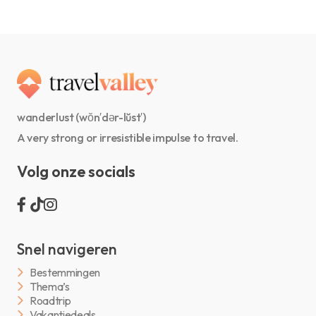
wanderlust (wŏn′dər-lŭst′)
A very strong or irresistible impulse to travel.
Volg onze socials
Snel navigeren
Bestemmingen
Thema’s
Roadtrip
Vakantiedeals