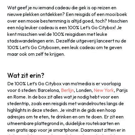
Wat geef je nu iemand cadeau die gek is op reizen en
nieuwe plekken ontdekken? Een reisgids of een mooi boek
over een mooie bestemming is altijd goed, toch? Misschien
een nóg leuker cadeau is een 100% Let’s Go Citybox! Je
kent misschien wel de 100% reisgidsen met leuke
stadswandelingen erin. Dezelfde uitgeverij lanceert nu de
100% Let’s Go Cityboxen, een leuk cadeau om te geven
maar ook om zelf te krijgen.
Wat zit erin?
De 100% Let’s Go Citybox van mo’media is er voorlopig
voor 6 steden: Barcelona,
Berlijn
, Londen,
New York
, Parijs
en Rome. In de box zit alles wat je nodig hebt voor een
stedentrip, zoals een reisgids met wandelroutes langs de
highlights in deze steden. Je vindt in de gids een hoop
adresjes om te eten, te drinken en om te doen. Er zit een
uitneembare plattegrond in, duidelijke routekaarten en
een gratis app voor je smartphone. Daarnaast zitten er in