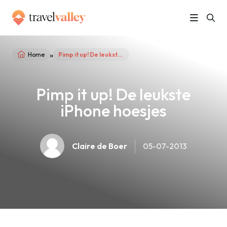
»
Home
Pimp it up! De leukste iPhone hoesjes
Pimp it up! De leukste
iPhone hoesjes
Claire de Boer
05-07-2013