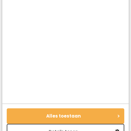
zazzle.nl.jpg
Little piano 🙂
Alles toestaan