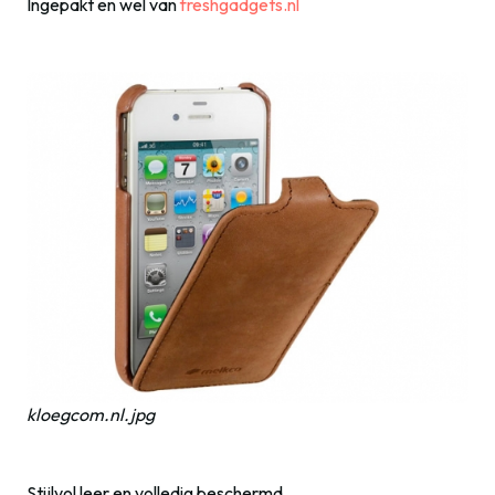
Ingepakt en wel van
freshgadgets.nl
kloegcom.nl.jpg
Stijlvol leer en volledig beschermd