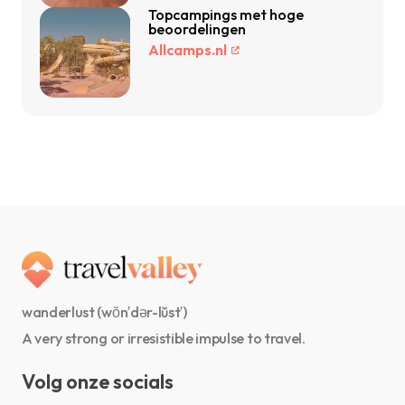
Topcampings met hoge
beoordelingen
Allcamps.nl
wanderlust (wŏn′dər-lŭst′)
A very strong or irresistible impulse to travel.
Volg onze socials