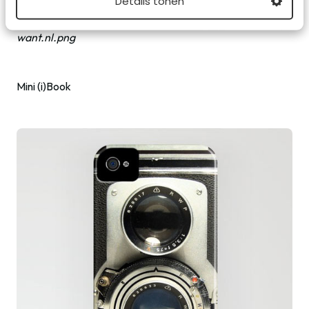
Details tonen
want.nl.png
Mini (i)Book