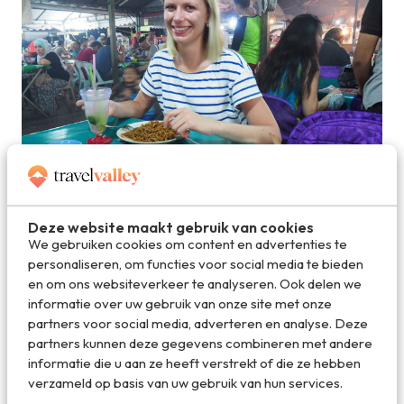
Deze website maakt gebruik van cookies
We gebruiken cookies om content en advertenties te
Geniet van het beste streetfood in Kota Kinabalu
personaliseren, om functies voor social media te bieden
en om ons websiteverkeer te analyseren. Ook delen we
informatie over uw gebruik van onze site met onze
5. Tips voor reizen op Borneo
partners voor social media, adverteren en analyse. Deze
De infrastructuur op Borneo is helaas niet al te best. Als je
partners kunnen deze gegevens combineren met andere
grote afstanden wilt afleggen, kun je daarom het beste
informatie die u aan ze heeft verstrekt of die ze hebben
vliegen. Zo zijn wij van Kuala Lumpur naar Sandakan
verzameld op basis van uw gebruik van hun services.
gevlogen. Vervolgens zijn we over land richting Lahad