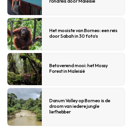
rondreis door Maleisië
Het mooiste van Borneo: een reis
door Sabah in 30 foto’s
Betoverend mooi: het Mossy
Forest in Maleisië
Danum Valley op Borneo is de
droom van iedere jungle
liefhebber