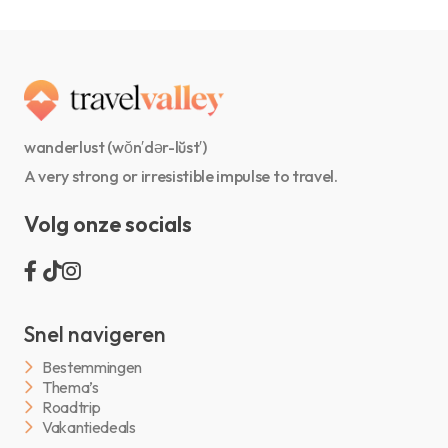
wanderlust (wŏn′dər-lŭst′)
A very strong or irresistible impulse to travel.
Volg onze socials
Snel navigeren
Bestemmingen
Thema’s
Roadtrip
Vakantiedeals