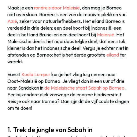
Maak je een
rondreis door Maleisië
, dan mag je Borneo
niet overslaan. Borneo is een van de mooiste plekken van
Azië
, zeker voor natuurliefhebbers. Het eiland Borneo is
verdeeld in drie delen: een deel hoort bij Indonesië, een
deel is het land Brunei en een deel hoort bij
Maleisië
. Het
Maleisische deel is het noordoostelijke deel, dat een stuk
kleiner is dan het Indonesische deel. Vergis je echter niet in
afstanden op Borneo: het is het derde grootste
eiland
ter
wereld.
Vanuit
Kuala Lumpur
kun je het vliegtuig nemen naar
Oost-Maleisië op Borneo. Je vliegt dan in een uur of drie
naar Sandakan in
de Maleisische staat Sabah op Borneo
.
Een bijzondere plek vanwege de enorme biodiversiteit.
Reis je ook naar Borneo? Dan zijn dit de vijf coolste dingen
om te doen!
1. Trek de jungle van Sabah in