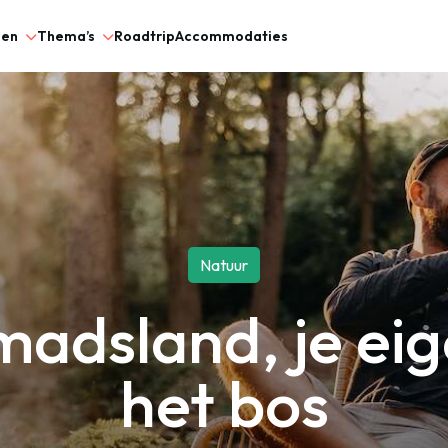
gen
Thema’s
Roadtrip
Accommodaties
Natuur
madsland, je eig
het bos