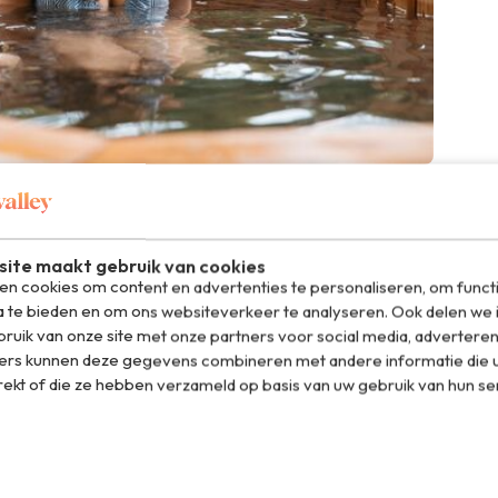
 dat kan prima in de outdoor spa.
n je eigen yurt
ite maakt gebruik van cookies
r? Door te overnachten in een traditionele yurt beleef je
n cookies om content en advertenties te personaliseren, om funct
 gemaakt in Mongolië. Het mooie van een yurt is dat je er
a te bieden en om ons websiteverkeer te analyseren. Ook delen we 
en. De stevige isolatie zorgt er bovendien voor dat de tent
ruik van onze site met onze partners voor social media, adverteren
tenten van alle gemakken voorzien: verwacht comfortabele
ers kunnen deze gegevens combineren met andere informatie die u
 en lampen zodat je ook in het donker voldoende licht
rekt of die ze hebben verzameld op basis van uw gebruik van hun se
l, waarmee je het gemakkelijk gezellig en warm maakt.
 het Nomadsland terrein vind je goed sanitair met warme