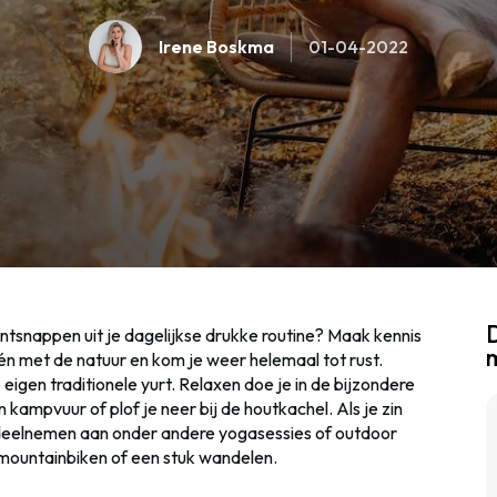
Irene Boskma
01-04-2022
D
ontsnappen uit je dagelijkse drukke routine? Maak kennis
één met de natuur en kom je weer helemaal tot rust.
je eigen traditionele yurt. Relaxen doe je in de bijzondere
kampvuur of plof je neer bij de houtkachel. Als je zin
 deelnemen aan onder andere yogasessies of outdoor
r mountainbiken of een stuk wandelen.