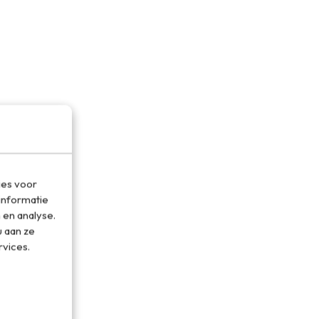
ies voor
informatie
 en analyse.
 aan ze
rvices.