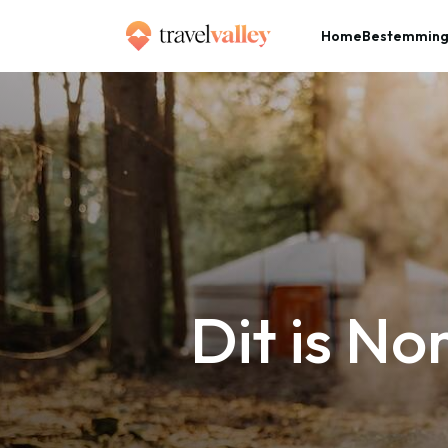
Home
Bestemmin
»
Home
Dit is Nomadsland, je eigen yurt in het bos
Dit is No