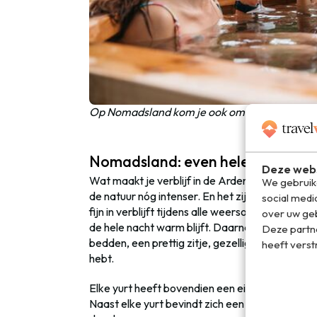
Op Nomadsland kom je ook om te ontspannen,
Nomadsland: even helemaal weg i
Deze webs
Wat maakt je verblijf in de Ardennen nog mooie
We gebruike
de natuur nóg intenser. En het zijn échte yurts,
social medi
fijn in verblijft tijdens alle weersomstandighed
over uw geb
de hele nacht warm blijft. Daarnaast zijn de 
Deze partn
bedden, een prettig zitje, gezellige aankleding
heeft verst
hebt.
Elke yurt heeft bovendien een eigen houtkache
Naast elke yurt bevindt zich een droog-wc. Op