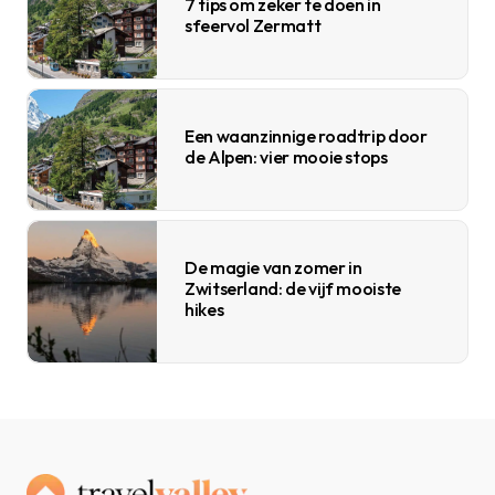
7 tips om zeker te doen in
sfeervol Zermatt
Een waanzinnige roadtrip door
de Alpen: vier mooie stops
De magie van zomer in
Zwitserland: de vijf mooiste
hikes