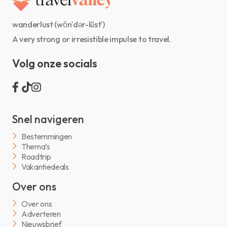
wanderlust (wŏn′dər-lŭst′)
A very strong or irresistible impulse to travel.
Volg onze socials
Snel navigeren
Bestemmingen
Thema’s
Roadtrip
Vakantiedeals
Over ons
Over ons
Adverteren
Nieuwsbrief