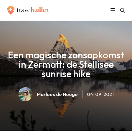
»
Home
Een magische zonsopkomst in Zermatt: de Stellisee sunrise hike
Een magische zonsopkomst
in Zermatt: de Stellisee
sunrise hike
Marloes de Hooge
04-09-2021