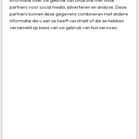
informatie over uw gebruik van onze site met onze
regelmatig genieten van uitzicht op die iconische bergtop.
partners voor social media, adverteren en analyse. Deze
Dat verveelt geen seconde.
partners kunnen deze gegevens combineren met andere
informatie die u aan ze heeft verstrekt of die ze hebben
verzameld op basis van uw gebruik van hun services.