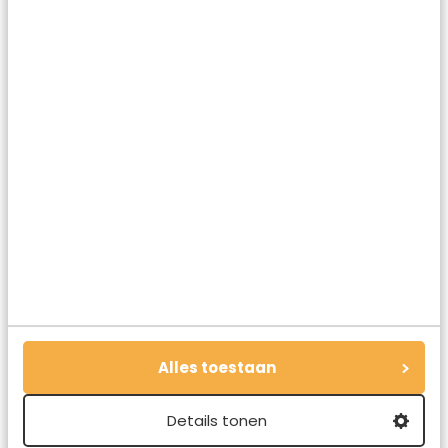
Na het ontbijt is de zon pas echt helemaal opgekomen
Alles toestaan
Details tonen