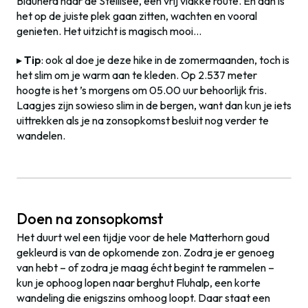
Blauherd naar de Stellisee, een vrij vlakke route. En dan is
het op de juiste plek gaan zitten, wachten en vooral
genieten. Het uitzicht is magisch mooi…
▸
Tip
: ook al doe je deze hike in de zomermaanden, toch is
het slim om je warm aan te kleden. Op 2.537 meter
hoogte is het ’s morgens om 05.00 uur behoorlijk fris.
Laagjes zijn sowieso slim in de bergen, want dan kun je iets
uittrekken als je na zonsopkomst besluit nog verder te
wandelen.
Doen na zonsopkomst
Het duurt wel een tijdje voor de hele Matterhorn goud
gekleurd is van de opkomende zon. Zodra je er genoeg
van hebt – of zodra je maag écht begint te rammelen –
kun je ophoog lopen naar berghut Fluhalp, een korte
wandeling die enigszins omhoog loopt. Daar staat een