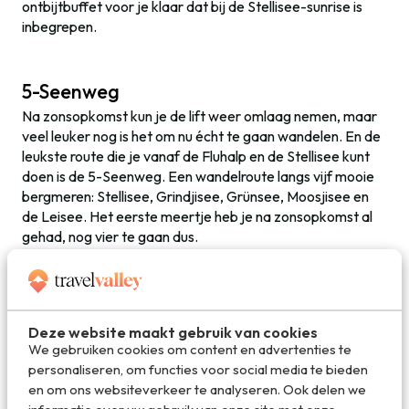
ontbijtbuffet voor je klaar dat bij de Stellisee-sunrise is
inbegrepen.
5-Seenweg
Na zonsopkomst kun je de lift weer omlaag nemen, maar
veel leuker nog is het om nu écht te gaan wandelen. En de
leukste route die je vanaf de Fluhalp en de Stellisee kunt
doen is de 5-Seenweg. Een wandelroute langs vijf mooie
bergmeren: Stellisee, Grindjisee, Grünsee, Moosjisee en
de Leisee. Het eerste meertje heb je na zonsopkomst al
gehad, nog vier te gaan dus.
De 5-Seenweg is ongeveer 10 kilometer lang waarbij je de
meeste kilometers omlaag aflegt. Uiteindelijk zou je
helemaal terug naar het dorp kunnen afdalen, maar je
Deze website maakt gebruik van cookies
kunt ook altijd nog het laatste deel met de lift terug gaan.
We gebruiken cookies om content en advertenties te
Het is een prachtige route langs bergmeren met soms
personaliseren, om functies voor social media te bieden
smaragdgroen water. Mocht je nog steeds geen genoeg
en om ons websiteverkeer te analyseren. Ook delen we
hebben van de Matterhorn dan kun je onderweg